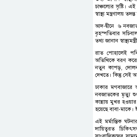
চাঞ্চল্যের সৃষ্টি
স্বাস্থ্য মন্ত্রণালয় 
আদ-দ্বীনে ৬ নবজাত
বৃহস্পতিবার সচিবা
তথ্য জানান স্বাস্থ্যমন্ত্র
রাত পোহালেই পবি
অতিথিকে বরণ করে নি
নতুন কাপড়, দোলনা
দেখতে। কিন্তু সেই 
ঢাকার মগবাজারে 
নবজাতকের মৃত্যু শ
কান্নায় মুখর হওয়া
হয়েছে বাবা-মাকে। 
এই মর্মান্তিক ঘটনার
দায়িত্বরত চিকিৎ
সাংবাদিকদের সামনে ত