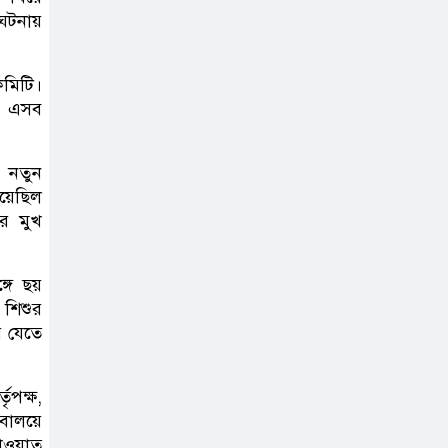
 ঘটনায়
কমিটি।
য়ে এসব
 নতুন
হয়েছিল
র মুখ
গে ছয়
 শিশুর
ে যেতে
তৃপক্ষ,
বালয়ে
খাওয়াত