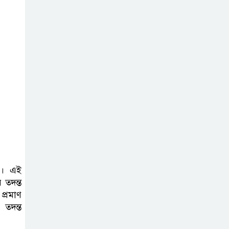
পরিকল্পনা তৈরির
নির্দেশ প্রধানমন্ত্রীর
গণমাধ্যমের স্বার্থ
রক্ষায় সাংবাদিক,
মালিক ও সরকারকে
একসঙ্গে কাজ করতে হবে: তথ্যমন্ত্রী
হাসিনার বক্তব্য
‘সমর্থন করে না
ভারত, জানালেন
রণধীর জয়সওয়াল
টি। এই
 তদন্ত
হাইকমিশনের
্রমাণ
কর্মকর্তা পরিচয়ে
 তদন্ত
প্রতারণা, সতর্ক