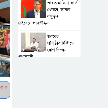
ভারত হাসিনা কার্ড
খেলবে, আবার
বন্ধুত্বও
চাইবে:সালাহউদ্দিন
ড্যাবের
প্রতিষ্ঠাবার্ষিকীতে
যোগ দিলেন
প্রধানমন্ত্রী
রবীন্দ্রনাথের
মৃত্যুবার্ষিকীতে
ভারতীয়
ogle
হাইকমিশনের ‘ইতি রবিস্মরণে’
নদীদূষণ রোধে