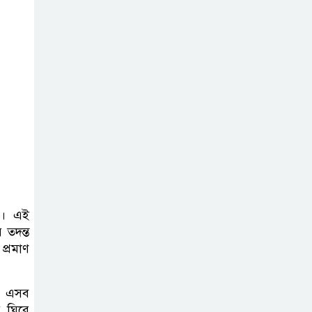
করলো ভারতীয় হাইকমিশন
দ্বিতীয় চেষ্টায়
ইলিয়াস আলীকে
অপহরণ, নেতৃত্বে
ছিলেন জিয়াউল: প্রধান কৌঁসুলি
ঢাকায় প্রাইভেট
প্র্যাকটিস করার
সময় চিকিৎসককে
হাতেনাতে ধরলেন স্বাস্থ্যমন্ত্রী
টি। এই
 তদন্ত
্রমাণ
য়ে এসব
ু ঘিরে