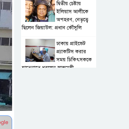
দ্বিতীয় চেষ্টায়
ইলিয়াস আলীকে
অপহরণ, নেতৃত্বে
ছিলেন জিয়াউল: প্রধান কৌঁসুলি
ঢাকায় প্রাইভেট
প্র্যাকটিস করার
সময় চিকিৎসককে
হাতেনাতে ধরলেন স্বাস্থ্যমন্ত্রী
২০ আগস্ট রাষ্ট্রপতি
নির্বাচন, তফসিল
ঘোষণা
ভারত থেকে
ogle
পাইপলাইনে