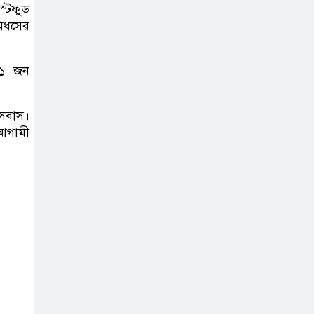
্টফুড
মিধসের
৩১ জন
বসবাস।
 আগামী