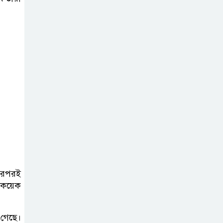
সরকারকে ব্যর্থ
করতে দেশের
বিরুদ্ধে একটি দল
চক্রান্ত করছে : রিজভী
হরমুজ প্রণালী
ইরান-ওমান চুক্তি
চূড়ান্ত, বিশ্ব জ্বালানি
বাণিজ্যে স্বস্তির আভাস
পরপরই
ে কয়েক
 গেছে।