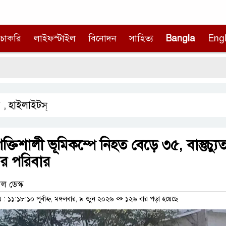
চাকরি
লাইফস্টাইল
বিনোদন
সাহিত্য
Bangla
Engl
হাই
হাইলাইটস্
,
্তিশালী ভূমিকম্পে নিহত বেড়ে ৩৫, বাস্তুচ্যু
ার পরিবার
ল ডেস্ক
১১:১৮:১০ পূর্বাহ্ন, মঙ্গলবার, ৯ জুন ২০২৬
১২৬ বার পড়া হয়েছে