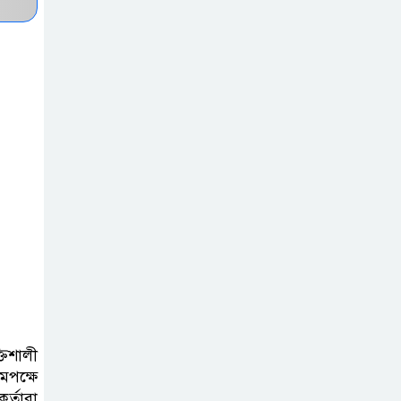
অতিরিক্ত ডিজেল
সরবরাহের প্রস্তাব বাংলাদেশের
দিল্লিতে হাসিনার
বক্তব্যে ক্ষুব্ধ
প্রতিক্রিয়া ঢাকার
বিপৎসীমার ওপরে
তিস্তা কুশিয়ারা
উজানের ঢল ও ভারী
বৃষ্টিতে বন্যার শঙ্কায় ১০ জেলা
যুক্তরাষ্ট্রের ৭
প্রতিষ্ঠানে চীনের
তিশালী
নিষেধাজ্ঞা
মপক্ষে
র্তারা