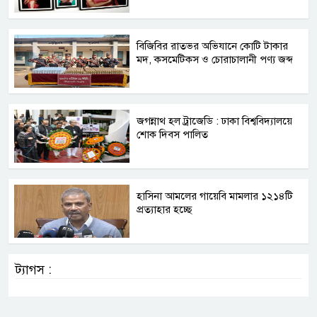
বিজিবির রাতভর অভিযানে কোটি টাকার
মদ, কসমেটিকস ও চোরাচালানী পণ্য জব্দ
জগন্নাথ হল ট্রাজেডি : ঢাকা বিশ্ববিদ্যালয়ে
শোক দিবস পালিত
হাসিনা আমলের গায়েবি মামলার ১২১৪টি
প্রত্যাহার হচ্ছে
ট্যাগস :