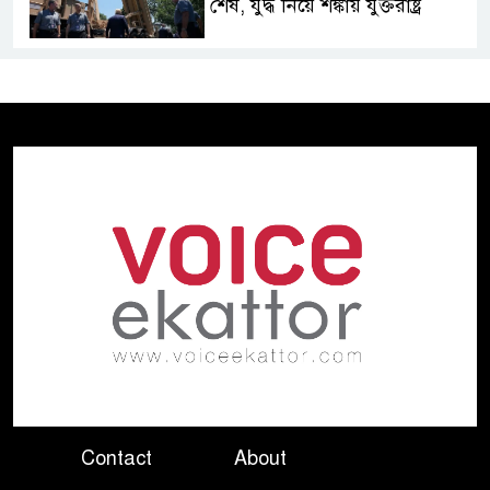
শেষ, যুদ্ধ নিয়ে শঙ্কায় যুক্তরাষ্ট্র
জুলাই গণঅভ্যুত্থানের দুই বছর
গণভবনে শেষ পরিকল্পনা, তবু
টিকল না শেখ হাসিনার ক্ষমতা
স্বৈরাচারের রেখে যাওয়া ভঙ্গুর রাষ্ট্র
পুনর্গঠনে কাজ করছে সরকার:
প্রধানমন্ত্রী
ইসলামের সবচেয়ে বেশি ক্ষতি
করেছে জামায়াত: নুরুল হক নুর
জুলাইয়ের চেতনায় বৈষম্যহীন
বাংলাদেশ গড়তে হবে: ভারপ্রাপ্ত
Contact
About
রাষ্ট্রপতি