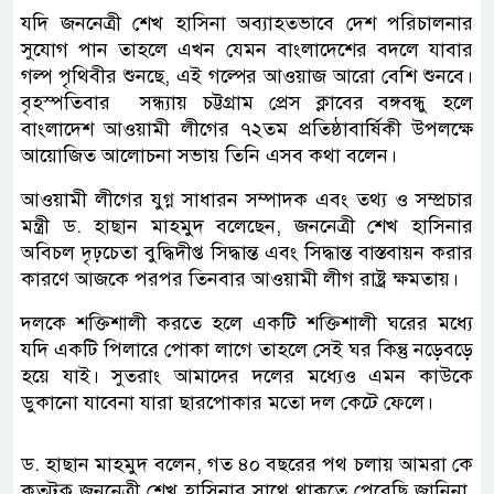
যদি জননেত্রী শেখ হাসিনা অব্যাহতভাবে দেশ পরিচালনার
সুযোগ পান তাহলে এখন যেমন বাংলাদেশের বদলে যাবার
গল্প পৃথিবীর শুনছে, এই গল্পের আওয়াজ আরো বেশি শুনবে।
বৃহস্পতিবার সন্ধ্যায় চট্টগ্রাম প্রেস ক্লাবের বঙ্গবন্ধু হলে
বাংলাদেশ আওয়ামী লীগের ৭২তম প্রতিষ্ঠাবার্ষিকী উপলক্ষে
আয়োজিত আলোচনা সভায় তিনি এসব কথা বলেন।
আওয়ামী লীগের যুগ্ন সাধারন সম্পাদক এবং তথ্য ও সম্প্রচার
মন্ত্রী ড. হাছান মাহমুদ বলেছেন, জননেত্রী শেখ হাসিনার
অবিচল দৃঢ়চেতা বুদ্ধিদীপ্ত সিদ্ধান্ত এবং সিদ্ধান্ত বাস্তবায়ন করার
কারণে আজকে পরপর তিনবার আওয়ামী লীগ রাষ্ট্র ক্ষমতায়।
দলকে শক্তিশালী করতে হলে একটি শক্তিশালী ঘরের মধ্যে
যদি একটি পিলারে পোকা লাগে তাহলে সেই ঘর কিন্তু নড়েবড়ে
হয়ে যাই। সুতরাং আমাদের দলের মধ্যেও এমন কাউকে
ডুকানো যাবেনা যারা ছারপোকার মতো দল কেটে ফেলে।
ড. হাছান মাহমুদ বলেন, গত ৪০ বছরের পথ চলায় আমরা কে
কতটুকু জননেত্রী শেখ হাসিনার সাথে থাকতে পেরেছি জানিনা,