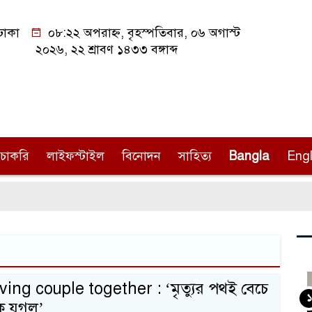
ঢাকা
০৮:২২ অপরাহ্ন, বৃহস্পতিবার, ০৬ অগাস্ট
২০২৬, ২২ শ্রাবণ ১৪৩৩ বঙ্গাব্দ
চাকরি
লাইফস্টাইল
বিনোদন
সাহিত্য
Bangla
Engl
ing couple together : ‘মৃত্যুর পথই বেচে
১
ক যুগল’