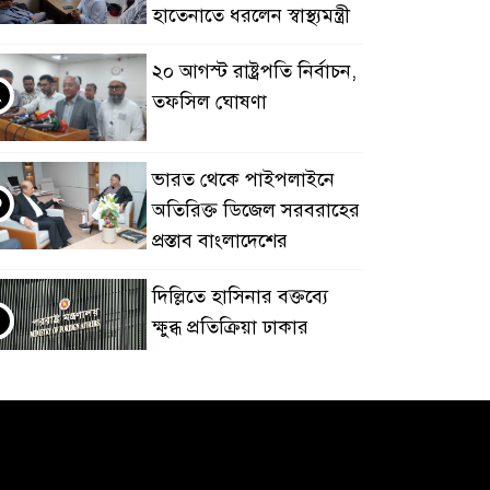
হাতেনাতে ধরলেন স্বাস্থ্যমন্ত্রী
২০ আগস্ট রাষ্ট্রপতি নির্বাচন,
২
তফসিল ঘোষণা
ভারত থেকে পাইপলাইনে
৩
অতিরিক্ত ডিজেল সরবরাহের
প্রস্তাব বাংলাদেশের
দিল্লিতে হাসিনার বক্তব্যে
৪
ক্ষুব্ধ প্রতিক্রিয়া ঢাকার
বিপৎসীমার ওপরে তিস্তা
৫
কুশিয়ারা
উজানের ঢল ও
ভারী বৃষ্টিতে বন্যার শঙ্কায়