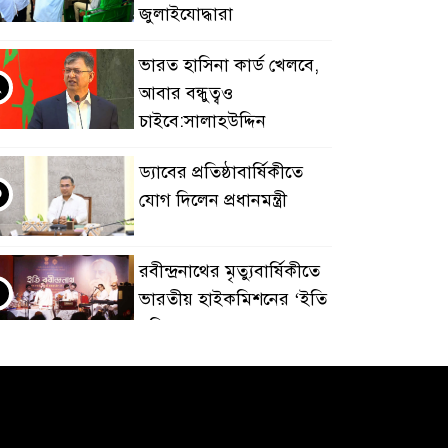
জুলাইযোদ্ধারা
ভারত হাসিনা কার্ড খেলবে,
২
আবার বন্ধুত্বও
চাইবে:সালাহউদ্দিন
ড্যাবের প্রতিষ্ঠাবার্ষিকীতে
৩
যোগ দিলেন প্রধানমন্ত্রী
রবীন্দ্রনাথের মৃত্যুবার্ষিকীতে
৪
ভারতীয় হাইকমিশনের ‘ইতি
রবিস্মরণে’
নদীদূষণ রোধে পরিকল্পনা
৫
তৈরির নির্দেশ প্রধানমন্ত্রীর