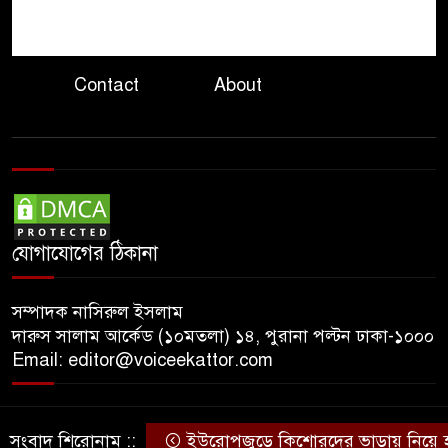
গাইডের নির্দেশনা অমান্য
৮
বান্দরবানে মোটরসাইকেল খাদে
পড়ে প্রাণ হারালেন দুই পর্যটক
Contact
About
কেন্দ্রীয় ব্যাংকের সাবেক ডেপুটি
৯
গভর্নর এস কে সুরের ৩ বছরের
কারাদণ্ড
জ্বালানি তেলের দামে বড় পতন
১০
স্বস্তির আভাস তবুও কাটেনি শঙ্কা
যোগাযোগের ঠিকানা
সম্পাদক নাসিরুল ইসলাম
দারুস সালাম আর্কেড (১০মতলা) ১৪, পুরানা পল্টন ঢাকা-১০০০
Email: editor@voiceekattor.com
সংবাদ শিরোনাম ::
ইউরোপজুড়ে কিশোরদের ভাড়ায় নিয়ে হত্যা
© Copyright By © Voice Ekattor