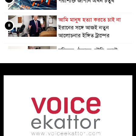
পরাশক্তি জাপান এখন চতুর্থ
আমি মানুষ হত্যা করতে চাই না
৪
ইরানের সঙ্গে আজই নতুন
আলোচনার ইঙ্গিত ট্রাম্পের
হুতিদের ঠেকাতে সৌদি জোটে,
৫
ইরানকে আক্রমণ করতে নয়:
পররাষ্ট্র উপদেষ্টা
তবু চিকিৎসাসেবা অচল
৬
অপরিকল্পিত কেনাকাটা কোটি
কোটি টাকার যন্ত্র
প্রধানমন্ত্রীর সঙ্গে যুক্তরাষ্ট্রের দক্ষিণ ও
৭
মধ্য এশিয়াবিষয়ক বিশেষ দূতের
সাক্ষাৎ