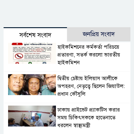
জনপ্রিয় সংবাদ
সর্বশেষ সংবাদ
হাইকমিশনের কর্মকর্তা পরিচয়ে
প্রতারণা, সতর্ক করলো ভারতীয়
হাইকমিশন
দ্বিতীয় চেষ্টায় ইলিয়াস আলীকে
অপহরণ, নেতৃত্বে ছিলেন জিয়াউল:
প্রধান কৌঁসুলি
ঢাকায় প্রাইভেট প্র্যাকটিস করার
সময় চিকিৎসককে হাতেনাতে
ধরলেন স্বাস্থ্যমন্ত্রী