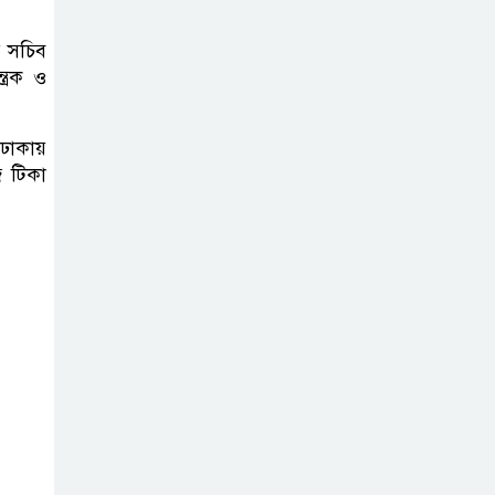
যুক্তরাষ্ট্রের ৭
র সচিব
ত্রক ও
প্রতিষ্ঠানে চীনের
নিষেধাজ্ঞা
ঢাকায়
সরকারকে ব্যর্থ
 টিকা
করতে দেশের
বিরুদ্ধে একটি দল
চক্রান্ত করছে : রিজভী
হরমুজ প্রণালী
ইরান-ওমান চুক্তি
চূড়ান্ত, বিশ্ব জ্বালানি
বাণিজ্যে স্বস্তির আভাস