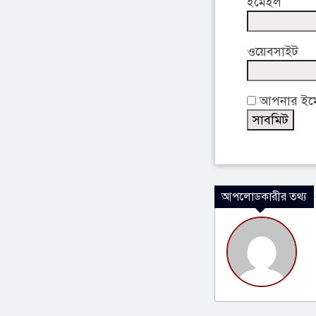
ইমেইল
ওয়েবসাইট
আপনার ইমেই
আপলোডকারীর তথ্য