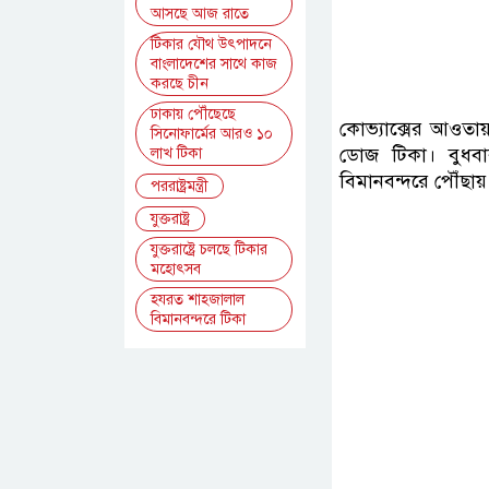
আসছে আজ রাতে
টিকার যৌথ উৎপাদনে
বাংলাদেশের সাথে কাজ
করছে চীন
ঢাকায় পৌঁছেছে
কোভ্যাক্সের আওতায়
সিনোফার্মের আরও ১০
ডোজ টিকা। বুধবা
লাখ টিকা
বিমানবন্দরে পৌঁছায়
পররাষ্ট্রমন্ত্রী
যুক্তরাষ্ট্র
যুক্তরাষ্ট্রে চলছে টিকার
মহোৎসব
হযরত শাহজালাল
বিমানবন্দরে টিকা