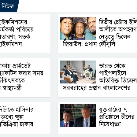
ো নিউজ
হাইকমিশনের
দ্বিতীয় চেষ্টায় ই
র্মকর্তা পরিচয়ে
আলীকে অপহরণ
্রতারণা, সতর্ক
নেতৃত্বে ছিলেন
হাইকমিশন
জিয়াউল: প্রধান কৌঁসুলি
াকায় প্রাইভেট
ভারত থেকে
্র্যাকটিস করার সময়
পাইপলাইনে
চিকিৎসককে
অতিরিক্ত ডিজেল
স্থ্যমন্ত্রী
সরবরাহের প্রস্তাব বাংলাদেশের
িল্লিতে হাসিনার
যুক্তরাষ্ট্রের ৭
ক্তব্যে ক্ষুব্ধ
প্রতিষ্ঠানে চীনের
্রতিক্রিয়া ঢাকার
নিষেধাজ্ঞা