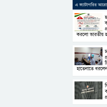
এ ক্যাটাগরির আর
ক
প
করলো ভারতীয় 
ঢ
প
হাতেনাতে ধরলেন স্বা
দ
ব
প