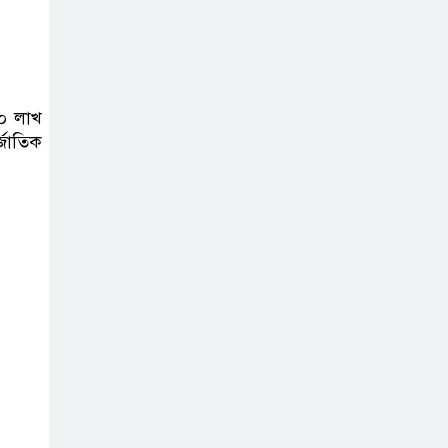
নির্বাচন, তফসিল
ঘোষণা
ভারত থেকে
১০ লাখ
পাইপলাইনে
জাতিক
অতিরিক্ত ডিজেল
সরবরাহের প্রস্তাব বাংলাদেশের
দিল্লিতে হাসিনার
বক্তব্যে ক্ষুব্ধ
প্রতিক্রিয়া ঢাকার
বিপৎসীমার ওপরে
তিস্তা কুশিয়ারা
উজানের ঢল ও ভারী
বৃষ্টিতে বন্যার শঙ্কায় ১০ জেলা