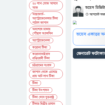
২০ লাখ ডোজ আসবে
ভয়েস ডিজিটা
আজ
অক্সফোর্ড–
আপডেট সময় :
অ্যাস্ট্রাজেনেকার টিকা
পাঠাল জাপান
অবশেষে ঢাকায়
পৌঁছাল ভ্যাকসিন
ভয়েস একাত্তর অ
অ্যাস্ট্রাজেনেকা
করোনা টিকা
জেনারেট ফটোকার্
করোনাভাইরাস
প্রতিরোধী টিকা
চট্টগ্রামের সংবাদ
জাপান থেকে এসেছে
প্রায় আট লাখ টিকা
টিকা
টিকা উৎপাদন
টিকা দেবে যুক্তরাষ্ট্র
টিকার দ্বিতীয় চালান