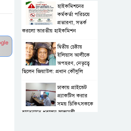
হাইকমিশনের
কর্মকর্তা পরিচয়ে
প্রতারণা, সতর্ক
করলো ভারতীয় হাইকমিশন
ogle
দ্বিতীয় চেষ্টায়
ইলিয়াস আলীকে
অপহরণ, নেতৃত্বে
ছিলেন জিয়াউল: প্রধান কৌঁসুলি
ঢাকায় প্রাইভেট
প্র্যাকটিস করার
সময় চিকিৎসককে
হাতেনাতে ধরলেন স্বাস্থ্যমন্ত্রী
২০ আগস্ট রাষ্ট্রপতি