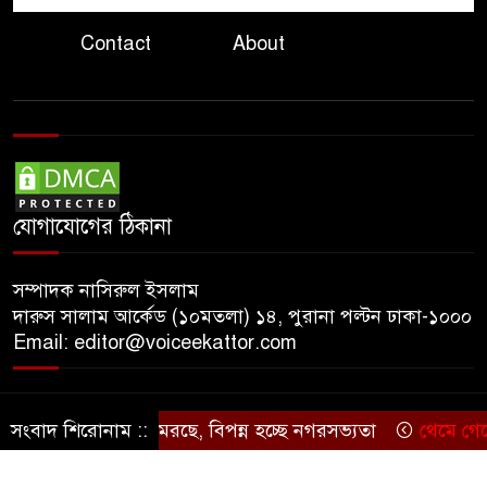
গণমাধ্যমের স্বার্থ রক্ষায় সাংবাদিক,
Contact
About
মালিক ও সরকারকে একসঙ্গে কাজ
করতে হবে: তথ্যমন্ত্রী
হাসিনার বক্তব্য ‘সমর্থন করে না
ভারত, জানালেন রণধীর
জয়সওয়াল
যোগাযোগের ঠিকানা
সম্পাদক নাসিরুল ইসলাম
দারুস সালাম আর্কেড (১০মতলা) ১৪, পুরানা পল্টন ঢাকা-১০০০
Email: editor@voiceekattor.com
সংবাদ শিরোনাম ::
নদী মরছে, বিপন্ন হচ্ছে নগরসভ্যতা
থেমে গেছে প্রতি
© Copyright By © Voice Ekattor