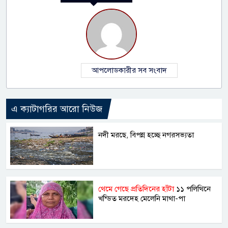
আপলোডকারীর সব সংবাদ
এ ক্যাটাগরির আরো নিউজ
নদী মরছে, বিপন্ন হচ্ছে নগরসভ্যতা
থেমে গেছে প্রতিদিনের হাঁটা
১১ পলিথিনে
খন্ডিত মরদেহ মেলেনি মাথা-পা