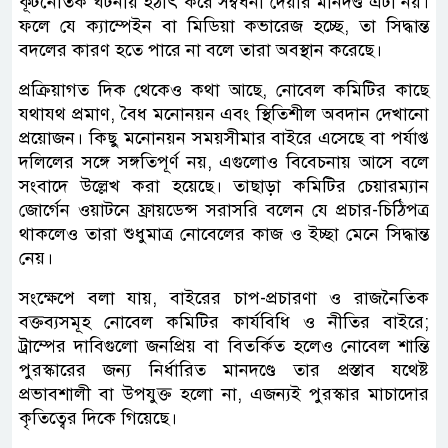
কূটনৈতিক ঘটনায় হঠাৎ করে সম্বর্ধনা দেয়ার মানদণ্ড এটা নয়।
ফলে যে ক্যাম্পেইন বা মিডিয়া কভারেজ হচ্ছে, তা সিদ্ধান্ত
বদলের কারণ হতে পারে না বলে তারা অবস্থান করেছে।
প্রক্রিয়াগত দিক থেকেও কথা আছে, নোবেল কমিটির কাছে
যথাযথ প্রমাণ, বৈধ মনোনয়ন এবং স্থিতিশীল অবদান দেখানো
প্রয়োজন। কিছু মনোনয়ন সময়সীমার বাইরে এসেছে বা পর্যাপ্ত
দলিলের সঙ্গে সঙ্গতিপূর্ণ নয়, এগুলোও বিবেচনায় আসে বলে
সংবাদে উল্লেখ করা হয়েছে। তাছাড়া কমিটির চেয়ারম্যান
জোর্গেন ওয়াটনে ফ্রায়ডেন্স সরাসরি বলেন যে প্রচার-চিঠিপত্র
থাকলেও তারা শুধুমাত্র নোবেলের কাজ ও ইচ্ছা মেনে সিদ্ধান্ত
নেয়।
সংক্ষেপে বলা যায়, বাইরের চাপ-প্রচারণা ও রাজনৈতিক
বক্তব্যসমূহ নোবেল কমিটির কার্যবিধি ও নীতির বাইরে;
ট্রাম্পের দাবিগুলো জনপ্রিয় বা বিতর্কিত হলেও নোবেল শান্তি
পুরস্কারের জন্য নির্ধারিত মানদণ্ডে তার প্রস্তাব যথেষ্ট
প্রভাবশালী বা উপযুক্ত হলো না, এজন্যই পুরস্কার মাচাদোর
কৃতিত্বের দিকে গিয়েছে।