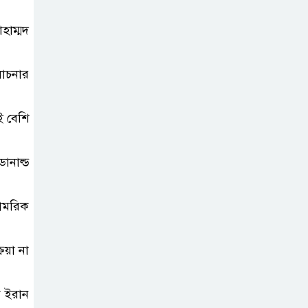
োহাম্মদ
োচনার
ই বেশি
ডোনাল্ড
সামরিক
রিয়া না
ে ইরান