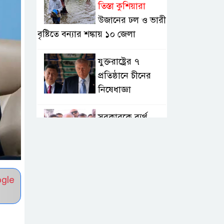
তিস্তা কুশিয়ারা
উজানের ঢল ও ভারী
বৃষ্টিতে বন্যার শঙ্কায় ১০ জেলা
যুক্তরাষ্ট্রের ৭
প্রতিষ্ঠানে চীনের
নিষেধাজ্ঞা
সরকারকে ব্যর্থ
করতে দেশের
বিরুদ্ধে একটি দল
চক্রান্ত করছে : রিজভী
ogle
হরমুজ প্রণালী
ইরান-ওমান চুক্তি
চূড়ান্ত, বিশ্ব জ্বালানি