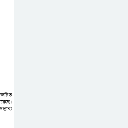
বাণিজ্যে স্বস্তির আভাস
প্রধানমন্ত্রী তারেক
রহমানের হাত ধরে
উন্মোচিত হলো
জুলাই স্মৃতি জাদুঘর
দেশে কেউ কেউ
অহেতুক ইস্যুতে
অস্থিতিশীল
পরিস্থিতি সৃষ্টির চেষ্টা করছে : প্রধানমন্ত্রী
ক্ষরিত
রাজপথ নয় সংসদেই
িয়েছে।
হোক রাজনৈতিক
ম্ভাব্য
লড়াই: তথ্যমন্ত্রী