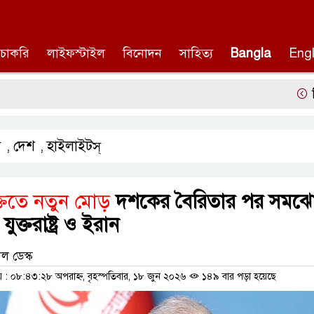
চাকরি
লাইফস্টাইল
বিনোদন
সাহিত্য
Bangla
Engl
দিল্লিতে হ
য
দেশ
হাইলাইটস্
,
,
ক্তিতে নতুন মোড়
দশকের বৈরিতার পর সমঝ
ুক্তরাষ্ট্র ও ইরান
ল ডেস্ক
 ০৮:৪৩:২৮ অপরাহ্ন, বৃহস্পতিবার, ১৮ জুন ২০২৬
১৪৯ বার পড়া হয়েছে