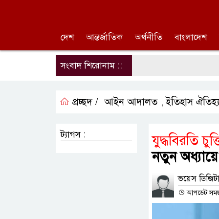
দেশ
আন্তর্জাতিক
অর্থনীতি
বাংলাদেশ
সংবাদ শিরোনাম ::
প্রচ্ছদ /
আইন আদালত
ইতিহাস ঐতিহ্
,
ট্যাগস :
যুদ্ধবিরতি চু
নতুন অধ্যায়ে য
ভয়েস ডিজিটা
আপডেট সময় :