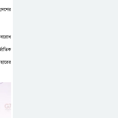
 দেশের
অবরোধ
্জাতিক
হারের