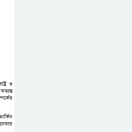
৮০ শতাংশ থাড ও
অর্ধেক প্যাট্রিয়ট
শেষ, যুদ্ধ নিয়ে
শঙ্কায় যুক্তরাষ্ট্র
জুলাই
গণঅভ্যুত্থানের দুই
বছর
গণভবনে শেষ
পরিকল্পনা, তবু টিকল না শেখ
হাসিনার ক্ষমতা
্ট্র ও
ত্যন্ত
পর্কের
ার্কিন
জেনেভায়