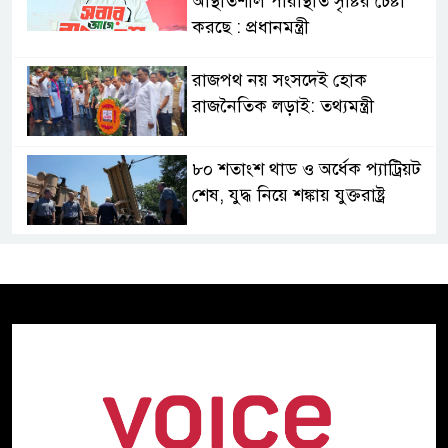
অস্থিতিশীল পরিস্থিতি সৃষ্টির চেষ্টা
করছে : প্রধানমন্ত্রী
রাজপথ নয় সংসদেই হোক
রাজনৈতিক লড়াই: তথ্যমন্ত্রী
৮০ শতাংশ থাড ও অর্ধেক প্যাট্রিয়ট
শেষ, যুদ্ধ নিয়ে শঙ্কায় যুক্তরাষ্ট্র
জুলাই গণঅভ্যুত্থানের দুই বছর
গণভবনে শেষ পরিকল্পনা, তবু
টিকল না শেখ হাসিনার ক্ষমতা
স্বৈরাচারের রেখে যাওয়া ভঙ্গুর রাষ্ট্র
পুনর্গঠনে কাজ করছে সরকার:
প্রধানমন্ত্রী