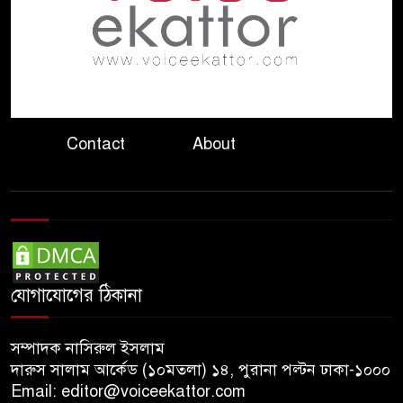
ইসলামের সবচেয়ে বেশি ক্ষতি
করেছে জামায়াত: নুরুল হক নুর
জুলাইয়ের চেতনায় বৈষম্যহীন
বাংলাদেশ গড়তে হবে: ভারপ্রাপ্ত
Contact
About
রাষ্ট্রপতি
শহীদের আত্মত্যাগে গড়ে ওঠা জাতীয়
ঐক্য যেকোনো মূল্যে রক্ষা করতে
হবে: প্রধানমন্ত্রী
রক্তাক্ত জুলাই, উত্তাল আগস্ট
যোগাযোগের ঠিকানা
যেভাবে এলো ৫ আগস্ট
সম্পাদক নাসিরুল ইসলাম
দারুস সালাম আর্কেড (১০মতলা) ১৪, পুরানা পল্টন ঢাকা-১০০০
Email: editor@voiceekattor.com