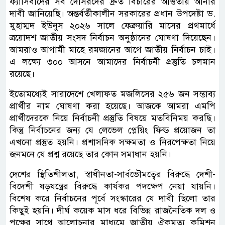
ফ্যাসিবাদের সব দোসরদের দ্রুত বিচারের আওতায় আনার
দাবী জানিয়েছি। অন্তর্বর্তীকালীন সরকারের প্রধান উপদেষ্টা ড.
মুহাম্মদ ইউনুস ২০২৬ সালে ফেব্রুয়ারি মাসের প্রথমার্ধে
ত্রয়োদশ জাতীয় সংসদ নির্বাচন অনুষ্ঠানের ঘোষণা দিয়েছেন।
আমরাও আগামী মাহে রমজানের আগে জাতীয় নির্বাচন চাই।
এ লক্ষ্যে ৩০০ আসনে আমাদের নির্বাচনী প্রস্তুতি চলমান
রয়েছে।
ইতোমধ্যেই সারাদেশে খেলাফত মজলিসের ২৫৬ জন সম্ভাব্য
প্রার্থীর নাম ঘোষণা করা হয়েছে। আজকে আমরা এমপি
প্রার্থীদেরকে নিয়ে নির্বাচনী প্রস্তুতি বিষয়ে মতবিনিময় করছি।
কিন্তু নির্বাচনের জন্য যে লেভেল প্লেয়িং ফিল্ড প্রয়োজন তা
এখনো প্রস্তুত হয়নি। প্রশাসনিক সক্ষমতা ও নিরপেক্ষতা নিয়ে
জনমনে যে প্রশ্ন রয়েছে তার কোন সমাধান হয়নি।
দেশের স্থিতিশীলতা, স্বাধীনতা-সার্বভৌমত্বের বিরুদ্ধে দেশী-
বিদেশী ষড়যন্ত্রের বিরুদ্ধে কার্যকর পদক্ষেপ নেয়া যায়নি।
বিশেষ করে নির্বাচনের পূর্বে সংস্কারের যে দাবী ছিলো তার
কিছুই হয়নি। দীর্ঘ কয়েক মাস ধরে বিভিন্ন রাজনৈতিক দল ও
পক্ষের সাথে আলোচনার মাধ্যমে জাতীয় ঐকমত্য কমিশন