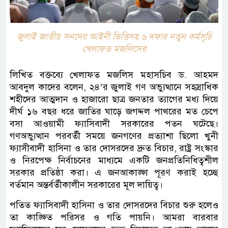
জুলাই জাতীয় সনদের আইনী ভিত্তিসহ ৬ দফার নতুন কর্মসূচি
খেলাফত মজলিসের
লিখিত বক্তব্যে খেলাফত মজলিস মহাসচিব ড. আহমদ
আবদুল কাদের বলেন, ২৪’র জুলাই গণ অভ্যুত্থানে সহস্রাধিক
শহীদের আত্মদান ও হাজারো ছাত্র জনতার ত্যাগের মধ্য দিয়ে
দীর্ঘ ১৬ বছর ধরে জাতির ঘাড়ে জগদ্দল পাথরের মত চেপে
বসা আওয়ামী ফ্যাসিবাদী সরকারের পতন ঘটেছে।
গণঅভ্যুত্থান পরবর্তী সময়ে জনগণের প্রত্যাশা ছিলো খুনী
ফ্যাসীবাদী হাসিনা ও তার দোসরদের দ্রুত বিচার, রাষ্ট্র সংস্কার
ও নিরপেক্ষ নির্বাচনের মাধ্যমে একটি জনপ্রতিনিধিত্বশীল
সরকার প্রতিষ্ঠা করা। এ জনআকাঙ্ক্ষা পূরণ করাই হচ্ছে
বর্তমান অন্তর্বর্তীকালীন সরকারের মূল দায়িত্ব।
পতিত ফ্যাসিবাদী হাসিনা ও তার দোসরদের বিচার শুরু হলেও
তা কাঙ্ক্ষিত পরিসর ও গতি পায়নি। আমরা বারবার