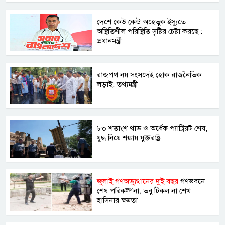
দেশে কেউ কেউ অহেতুক ইস্যুতে
অস্থিতিশীল পরিস্থিতি সৃষ্টির চেষ্টা করছে :
প্রধানমন্ত্রী
রাজপথ নয় সংসদেই হোক রাজনৈতিক
লড়াই: তথ্যমন্ত্রী
৮০ শতাংশ থাড ও অর্ধেক প্যাট্রিয়ট শেষ,
যুদ্ধ নিয়ে শঙ্কায় যুক্তরাষ্ট্র
জুলাই গণঅভ্যুত্থানের দুই বছর
গণভবনে
শেষ পরিকল্পনা, তবু টিকল না শেখ
হাসিনার ক্ষমতা