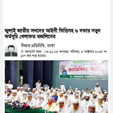
জুলাই জাতীয় সনদের আইনী ভিত্তিসহ ৬ দফার নতুন
কর্মসূচি খেলাফত মজলিসের
নিজস্ব প্রতিনিধি, ঢাকা
আপডেট সময় : ০৪:১১:০৪ অপরাহ্ন, শনিবার, ৪ অক্টোবর ২০২৫
১৬৭ বার পড়া হয়েছে