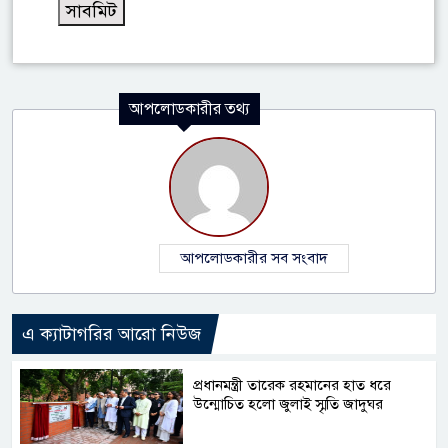
আপলোডকারীর তথ্য
আপলোডকারীর সব সংবাদ
এ ক্যাটাগরির আরো নিউজ
প্রধানমন্ত্রী তারেক রহমানের হাত ধরে
উন্মোচিত হলো জুলাই স্মৃতি জাদুঘর