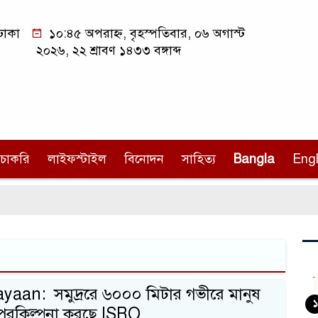
ঢাকা
১০:৪৫ অপরাহ্ন, বৃহস্পতিবার, ০৬ অগাস্ট
২০২৬, ২২ শ্রাবণ ১৪৩৩ বঙ্গাব্দ
চাকরি
লাইফস্টাইল
বিনোদন
সাহিত্য
Bangla
Engl
aan: সমুদ্ররে ৬০০০ মিটার গভীরে মানুষ
১
পরকিল্পনা করছে ISRO