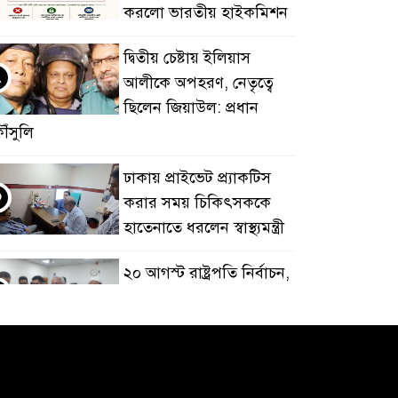
করলো ভারতীয় হাইকমিশন
দ্বিতীয় চেষ্টায় ইলিয়াস
২
আলীকে অপহরণ, নেতৃত্বে
ছিলেন জিয়াউল: প্রধান
ৌঁসুলি
ঢাকায় প্রাইভেট প্র্যাকটিস
৩
করার সময় চিকিৎসককে
হাতেনাতে ধরলেন স্বাস্থ্যমন্ত্রী
২০ আগস্ট রাষ্ট্রপতি নির্বাচন,
৪
তফসিল ঘোষণা
ভারত থেকে পাইপলাইনে
৫
অতিরিক্ত ডিজেল সরবরাহের