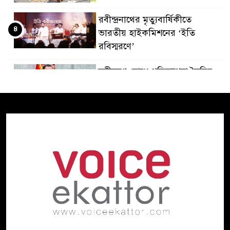
রবীন্দ্রনাথের মৃত্যুবার্ষিকীতে
৪
ভারতীয় হাইকমিশনের ‘ইতি
রবিস্মরণে’
নদীদূষণ রোধে পরিকল্পনা তৈরির
৫
নির্দেশ প্রধানমন্ত্রীর
গণমাধ্যমের স্বার্থ রক্ষায় সাংবাদিক,
৬
মালিক ও সরকারকে একসঙ্গে কাজ
করতে হবে: তথ্যমন্ত্রী
হাসিনার বক্তব্য ‘সমর্থন করে না
৭
ভারত, জানালেন রণধীর
জয়সওয়াল
হাইকমিশনের কর্মকর্তা পরিচয়ে