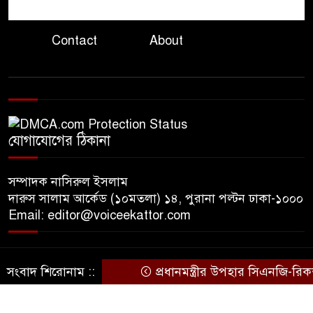
৮
প্রতারণা, সতর্ক করলো ভারতীয়
হাইকমিশন
Contact
About
দ্বিতীয় চেষ্টায় ইলিয়াস আলীকে
৯
অপহরণ, নেতৃত্বে ছিলেন জিয়াউল:
প্রধান কৌঁসুলি
ঢাকায় প্রাইভেট প্র্যাকটিস করার
যোগাযোগের ঠিকানা
১০
সময় চিকিৎসককে হাতেনাতে
ধরলেন স্বাস্থ্যমন্ত্রী
সম্পাদক নাসিরুল ইসলাম
দারুস সালাম আর্কেড (১০মতলা) ১৪, পুরানা পল্টন ঢাকা-১০০০
Email: editor@voiceekattor.com
সংবাদ শিরোনাম ::
প্রধানমন্ত্রীর উপহার সিএনজি-রিকশ
© Copyright By © Voice Ekattor