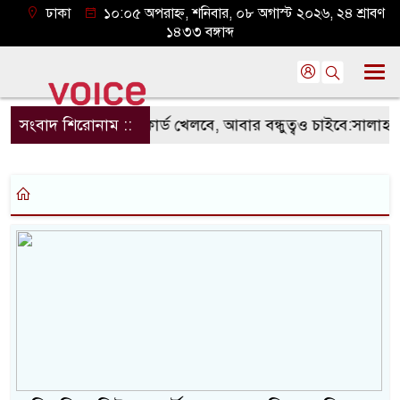
ঢাকা
১০:০৫ অপরাহ্ন, শনিবার, ০৮ অগাস্ট ২০২৬, ২৪ শ্রাবণ
১৪৩৩ বঙ্গাব্দ
ারা
সংবাদ শিরোনাম ::
ভারত হাসিনা কার্ড খেলবে, আবার বন্ধুত্বও চাইবে:সালাহউদ্