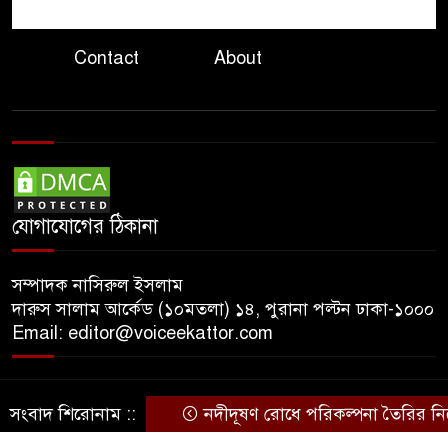
ভারত থেকে পাইপলাইনে অতিরিক্ত
৮
ডিজেল সরবরাহের প্রস্তাব
Contact
About
বাংলাদেশের
দিল্লিতে হাসিনার বক্তব্যে ক্ষুব্ধ
৯
প্রতিক্রিয়া ঢাকার
বিপৎসীমার ওপরে তিস্তা কুশিয়ারা
১০
উজানের ঢল ও ভারী বৃষ্টিতে বন্যার
যোগাযোগের ঠিকানা
শঙ্কায় ১০ জেলা
সম্পাদক নাসিরুল ইসলাম
দারুস সালাম আর্কেড (১০মতলা) ১৪, পুরানা পল্টন ঢাকা-১০০০
Email: editor@voiceekattor.com
সংবাদ শিরোনাম ::
নদীদূষণ রোধে পরিকল্পনা তৈরির নির্দেশ 
© Copyright By © Voice Ekattor