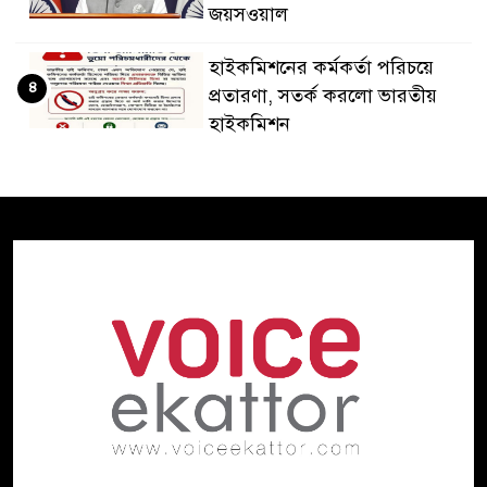
জয়সওয়াল
হাইকমিশনের কর্মকর্তা পরিচয়ে
৪
প্রতারণা, সতর্ক করলো ভারতীয়
হাইকমিশন
দ্বিতীয় চেষ্টায় ইলিয়াস আলীকে
৫
অপহরণ, নেতৃত্বে ছিলেন জিয়াউল:
প্রধান কৌঁসুলি
ঢাকায় প্রাইভেট প্র্যাকটিস করার
৬
সময় চিকিৎসককে হাতেনাতে
ধরলেন স্বাস্থ্যমন্ত্রী
২০ আগস্ট রাষ্ট্রপতি নির্বাচন,
৭
তফসিল ঘোষণা