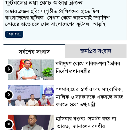
ফুটবলের নয়া কোচ অস্কার ব্রুজন
অস্কার ব্রুজন ছবি: সংগৃহীত ইংলিশদের হাতে ছিল
বাংলাদেশের ফুটবল। সেখান থেকে আচমকাই স্প্যানিশ
কোচের হাতে চলে গেল বাংলাদেশের ফুটবল। আড়াই
বিস্তারিত..
জনপ্রিয় সংবাদ
সর্বশেষ সংবাদ
নদীদূষণ রোধে পরিকল্পনা তৈরির
১
নির্দেশ প্রধানমন্ত্রীর
গণমাধ্যমের স্বার্থ রক্ষায় সাংবাদিক,
২
মালিক ও সরকারকে একসঙ্গে কাজ
করতে হবে: তথ্যমন্ত্রী
হাসিনার বক্তব্য ‘সমর্থন করে না
৩
ভারত, জানালেন রণধীর