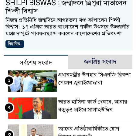
SHILPI BISWAS : জন্মদিনে ত্রিপুরা মাতালেন
শিল্পী বিশ্বাস
নিজস্ব প্রতিনিধি জন্মদিনে আগরতলা মঞ্চ কাঁপালেন শিল্পী
বিশ্বাস। ১৭ এপ্রিল ভারত-বাংলাদেশ পর্যটন উৎসবে উজ্জয়নীর
মঞ্চে দাপুটে পারফরম্যান্স করলেন বাংলাদেশের প্রতিথযশা
বিস্তারিত..
জনপ্রিয় সংবাদ
সর্বশেষ সংবাদ
প্রধানমন্ত্রীর উপহার সিএনজি-রিকশা
১
পেলেন জুলাইযোদ্ধারা
ভারত হাসিনা কার্ড খেলবে, আবার
২
বন্ধুত্বও চাইবে:সালাহউদ্দিন
ড্যাবের প্রতিষ্ঠাবার্ষিকীতে যোগ
৩