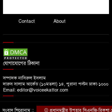
হাইকমিশনের কর্মকর্তা পরিচয়ে
৮
প্রতারণা, সতর্ক করলো ভারতীয়
হাইকমিশন
Contact
About
দ্বিতীয় চেষ্টায় ইলিয়াস আলীকে
৯
অপহরণ, নেতৃত্বে ছিলেন জিয়াউল:
প্রধান কৌঁসুলি
ঢাকায় প্রাইভেট প্র্যাকটিস করার
১০
সময় চিকিৎসককে হাতেনাতে
যোগাযোগের ঠিকানা
ধরলেন স্বাস্থ্যমন্ত্রী
সম্পাদক নাসিরুল ইসলাম
দারুস সালাম আর্কেড (১০মতলা) ১৪, পুরানা পল্টন ঢাকা-১০০০
Email: editor@voiceekattor.com
সংবাদ শিরোনাম ::
প্রধানমন্ত্রীর উপহার সিএনজি-রিকশা প
© Copyright By © Voice Ekattor