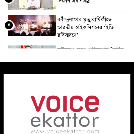
দিলেন প্রধানমন্ত্রী
রবীন্দ্রনাথের মৃত্যুবার্ষিকীতে
৪
ভারতীয় হাইকমিশনের ‘ইতি
রবিস্মরণে’
নদীদূষণ রোধে পরিকল্পনা তৈরির
৫
নির্দেশ প্রধানমন্ত্রীর
গণমাধ্যমের স্বার্থ রক্ষায় সাংবাদিক,
৬
মালিক ও সরকারকে একসঙ্গে কাজ
করতে হবে: তথ্যমন্ত্রী
হাসিনার বক্তব্য ‘সমর্থন করে না
৭
ভারত, জানালেন রণধীর
জয়সওয়াল