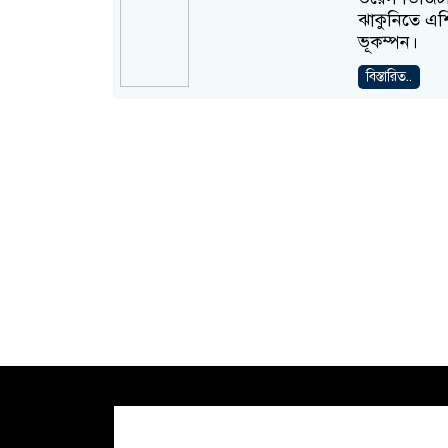
ঝাকুনিতে এশি
ভূকম্পন।
বিস্তারিত..