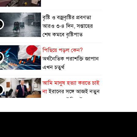
বৃষ্টি ও বজ্রবৃষ্টির প্রবণতা
২
আরও ৩-৪ দিন, সপ্তাহের
শেষ কমবে বৃষ্টিপাত
পিছিয়ে পড়ল কেন?
৩
অর্থনৈতিক পরাশক্তি জাপান
এখন চতুর্থ
আমি মানুষ হত্যা করতে চাই
৪
না
ইরানের সঙ্গে আজই নতুন
আলোচনার ইঙ্গিত ট্রাম্পের
হুতিদের ঠেকাতে সৌদি
৫
জোটে, ইরানকে আক্রমণ
করতে নয়: পররাষ্ট্র উপদেষ্টা