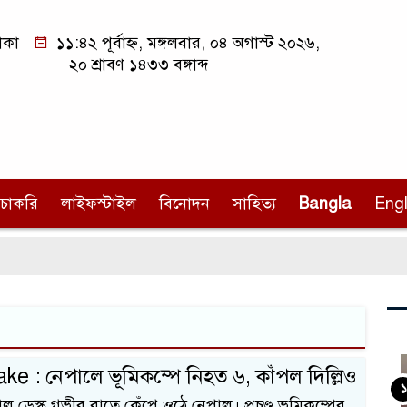
াকা
১১:৪২ পূর্বাহ্ন, মঙ্গলবার, ০৪ অগাস্ট ২০২৬,
২০ শ্রাবণ ১৪৩৩ বঙ্গাব্দ
চাকরি
লাইফস্টাইল
বিনোদন
সাহিত্য
Bangla
Engl
e : নেপালে ভূমিকম্পে নিহত ৬, কাঁপল দিল্লিও
১
 ডেস্ক গভীর রাতে কেঁপে ওঠে নেপাল। প্রচণ্ড ভূমিকম্পের