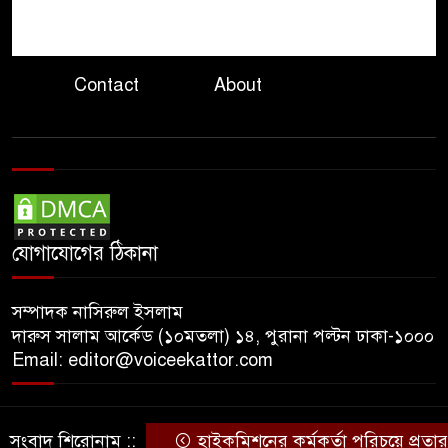
যুক্তরাষ্ট্রের ৭ প্রতিষ্ঠানে চীনের
৮
নিষেধাজ্ঞা
Contact
About
সরকারকে ব্যর্থ করতে দেশের
৯
বিরুদ্ধে একটি দল চক্রান্ত করছে :
রিজভী
হরমুজ প্রণালী
ইরান-ওমান চুক্তি
১০
চূড়ান্ত, বিশ্ব জ্বালানি বাণিজ্যে স্বস্তির
যোগাযোগের ঠিকানা
আভাস
সম্পাদক নাসিরুল ইসলাম
দারুস সালাম আর্কেড (১০মতলা) ১৪, পুরানা পল্টন ঢাকা-১০০০
Email: editor@voiceekattor.com
সংবাদ শিরোনাম ::
হাইকমিশনের কর্মকর্তা পরিচয়ে প্রতা
© Copyright By © Voice Ekattor