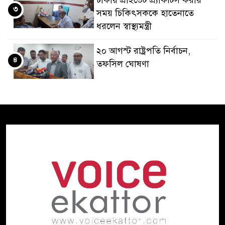
ঢাকায় প্রাইভেট প্র্যাকটিস করার
৩
সময় চিকিৎসককে হাতেনাতে
ধরলেন স্বাস্থ্যমন্ত্রী
২০ আগস্ট রাষ্ট্রপতি নির্বাচন,
৪
তফসিল ঘোষণা
ভারত থেকে পাইপলাইনে অতিরিক্ত
৫
ডিজেল সরবরাহের প্রস্তাব
বাংলাদেশের
দিল্লিতে হাসিনার বক্তব্যে ক্ষুব্ধ
৬
প্রতিক্রিয়া ঢাকার
বিপৎসীমার ওপরে তিস্তা কুশিয়ারা
৭
উজানের ঢল ও ভারী বৃষ্টিতে বন্যার
শঙ্কায় ১০ জেলা