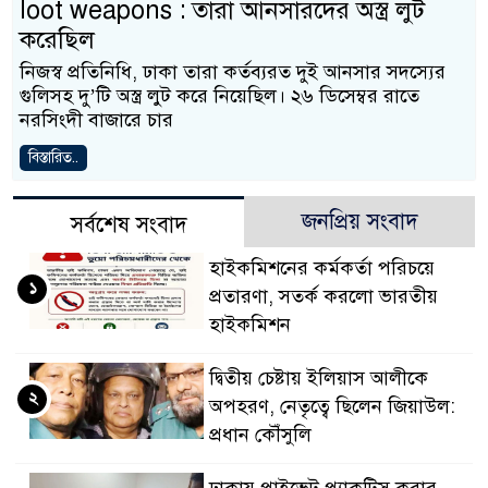
loot weapons : তারা আনসারদের অস্ত্র লুট
করেছিল
নিজস্ব প্রতিনিধি, ঢাকা তারা কর্তব্যরত দুই আনসার সদস্যের
গুলিসহ দু’টি অস্ত্র লুট করে নিয়েছিল। ২৬ ডিসেম্বর রাতে
নরসিংদী বাজারে চার
বিস্তারিত..
জনপ্রিয় সংবাদ
সর্বশেষ সংবাদ
হাইকমিশনের কর্মকর্তা পরিচয়ে
১
প্রতারণা, সতর্ক করলো ভারতীয়
হাইকমিশন
দ্বিতীয় চেষ্টায় ইলিয়াস আলীকে
২
অপহরণ, নেতৃত্বে ছিলেন জিয়াউল:
প্রধান কৌঁসুলি