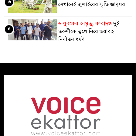
৩
সেখানেই জুলাইয়ের স্মৃতি জাদুঘর
৬ যুবকের আমৃত্যু কারাদণ্ড
দুই
৪
তরুণীকে তুলে নিয়ে ভয়াবহ
নির্যাতন ধর্ষণ
ইউরোপজুড়ে কিশোরদের ভাড়ায়
৫
নিয়ে হত্যার সাম্রাজ্য
বৃষ্টি ও বজ্রবৃষ্টির প্রবণতা আরও ৩-৪
৬
দিন, সপ্তাহের শেষ কমবে বৃষ্টিপাত
পিছিয়ে পড়ল কেন?
অর্থনৈতিক
৭
পরাশক্তি জাপান এখন চতুর্থ
আমি মানুষ হত্যা করতে চাই না