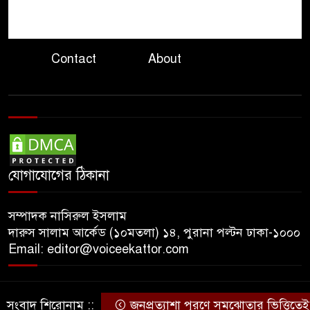
৮
ইরানের সঙ্গে আজই নতুন
আলোচনার ইঙ্গিত ট্রাম্পের
Contact
About
হুতিদের ঠেকাতে সৌদি জোটে,
৯
ইরানকে আক্রমণ করতে নয়:
পররাষ্ট্র উপদেষ্টা
তবু চিকিৎসাসেবা অচল
১০
অপরিকল্পিত কেনাকাটা কোটি
কোটি টাকার যন্ত্র
যোগাযোগের ঠিকানা
সম্পাদক নাসিরুল ইসলাম
দারুস সালাম আর্কেড (১০মতলা) ১৪, পুরানা পল্টন ঢাকা-১০০০
Email: editor@voiceekattor.com
সংবাদ শিরোনাম ::
জনপ্রত্যাশা পূরণে সমঝোতার ভিত্তিতেই সংবিধা
© Copyright By © Voice Ekattor