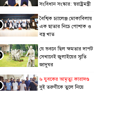
সংবিধান সংস্কার: স্বরাষ্ট্রমন্ত্রী
বৈশ্বিক চ্যালেঞ্জ মোকাবিলায়
২
এক ছাতার নিচে পোশাক ও
বস্ত্র খাত
যে ভবনে ছিল ক্ষমতার দাপট
৩
সেখানেই জুলাইয়ের স্মৃতি
জাদুঘর
৬ যুবকের আমৃত্যু কারাদণ্ড
৪
দুই তরুণীকে তুলে নিয়ে
ভয়াবহ নির্যাতন ধর্ষণ
ইউরোপজুড়ে কিশোরদের
৫
ভাড়ায় নিয়ে হত্যার সাম্রাজ্য