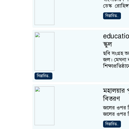
ডেস্ক রোহিঙ্
বিস্তারিত..
educatio
স্কুল
ছবি সংগ্রহ ভ
জল। মেঘনা ন
শিক্ষাপ্রতিষ্ঠা
বিস্তারিত..
মহালয়ার পু
বিতরণ
জলের ওপর দি
জলের ওপর দি
বিস্তারিত..