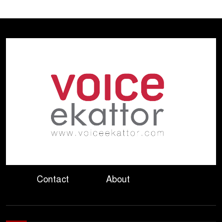
৫
ইরানকে আক্রমণ করতে নয়:
পররাষ্ট্র উপদেষ্টা
তবু চিকিৎসাসেবা অচল
৬
অপরিকল্পিত কেনাকাটা কোটি
কোটি টাকার যন্ত্র
প্রধানমন্ত্রীর সঙ্গে যুক্তরাষ্ট্রের দক্ষিণ ও
৭
মধ্য এশিয়াবিষয়ক বিশেষ দূতের
সাক্ষাৎ
গাইডের নির্দেশনা অমান্য
৮
বান্দরবানে মোটরসাইকেল খাদে
পড়ে প্রাণ হারালেন দুই পর্যটক
Contact
About
কেন্দ্রীয় ব্যাংকের সাবেক ডেপুটি
৯
গভর্নর এস কে সুরের ৩ বছরের