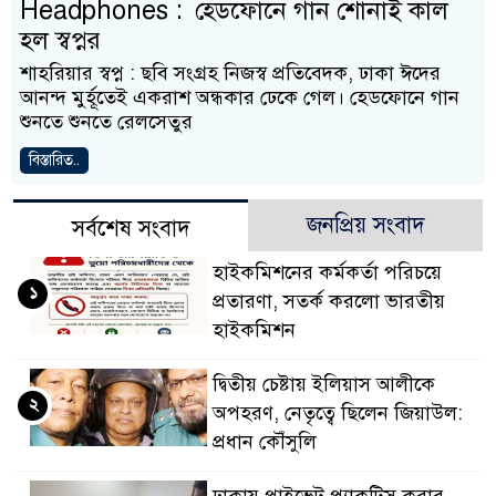
Headphones : হেডফোনে গান শোনাই কাল
হল স্বপ্নর
শাহরিয়ার স্বপ্ন : ছবি সংগ্রহ নিজস্ব প্রতিবেদক, ঢাকা ঈদের
আনন্দ মুর্হূতেই একরাশ অন্ধকার ঢেকে গেল। হেডফোনে গান
শুনতে শুনতে রেলসেতুর
বিস্তারিত..
জনপ্রিয় সংবাদ
সর্বশেষ সংবাদ
হাইকমিশনের কর্মকর্তা পরিচয়ে
১
প্রতারণা, সতর্ক করলো ভারতীয়
হাইকমিশন
দ্বিতীয় চেষ্টায় ইলিয়াস আলীকে
২
অপহরণ, নেতৃত্বে ছিলেন জিয়াউল:
প্রধান কৌঁসুলি