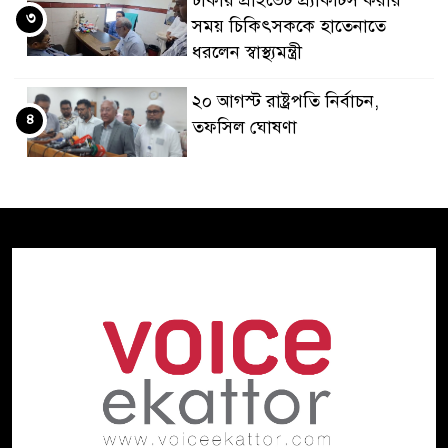
ঢাকায় প্রাইভেট প্র্যাকটিস করার
৩
সময় চিকিৎসককে হাতেনাতে
ধরলেন স্বাস্থ্যমন্ত্রী
২০ আগস্ট রাষ্ট্রপতি নির্বাচন,
৪
তফসিল ঘোষণা
ভারত থেকে পাইপলাইনে অতিরিক্ত
৫
ডিজেল সরবরাহের প্রস্তাব
বাংলাদেশের
দিল্লিতে হাসিনার বক্তব্যে ক্ষুব্ধ
৬
প্রতিক্রিয়া ঢাকার
বিপৎসীমার ওপরে তিস্তা কুশিয়ারা
৭
উজানের ঢল ও ভারী বৃষ্টিতে বন্যার
শঙ্কায় ১০ জেলা