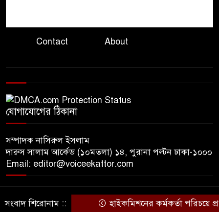
যুক্তরাষ্ট্রের ৭ প্রতিষ্ঠানে চীনের
৮
নিষেধাজ্ঞা
Contact
About
সরকারকে ব্যর্থ করতে দেশের
৯
বিরুদ্ধে একটি দল চক্রান্ত করছে :
রিজভী
হরমুজ প্রণালী
ইরান-ওমান চুক্তি
যোগাযোগের ঠিকানা
১০
চূড়ান্ত, বিশ্ব জ্বালানি বাণিজ্যে স্বস্তির
আভাস
সম্পাদক নাসিরুল ইসলাম
দারুস সালাম আর্কেড (১০মতলা) ১৪, পুরানা পল্টন ঢাকা-১০০০
Email: editor@voiceekattor.com
সংবাদ শিরোনাম ::
হাইকমিশনের কর্মকর্তা পরিচয়ে প্
© Copyright By © Voice Ekattor