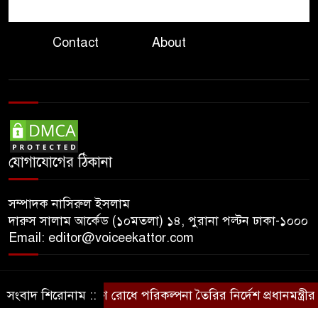
ভারত থেকে পাইপলাইনে অতিরিক্ত
ডিজেল সরবরাহের প্রস্তাব
Contact
About
বাংলাদেশের
দিল্লিতে হাসিনার বক্তব্যে ক্ষুব্ধ
প্রতিক্রিয়া ঢাকার
বিপৎসীমার ওপরে তিস্তা কুশিয়ারা
যোগাযোগের ঠিকানা
উজানের ঢল ও ভারী বৃষ্টিতে বন্যার
শঙ্কায় ১০ জেলা
সম্পাদক নাসিরুল ইসলাম
দারুস সালাম আর্কেড (১০মতলা) ১৪, পুরানা পল্টন ঢাকা-১০০০
Email: editor@voiceekattor.com
সংবাদ শিরোনাম ::
নদীদূষণ রোধে পরিকল্পনা তৈরির নির্দেশ প্রধানমন্ত্রীর
গণ
© Copyright By © Voice Ekattor