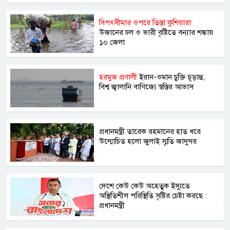
বিপৎসীমার ওপরে তিস্তা কুশিয়ারা
উজানের ঢল ও ভারী বৃষ্টিতে বন্যার শঙ্কায়
১০ জেলা
হরমুজ প্রণালী
ইরান-ওমান চুক্তি চূড়ান্ত,
বিশ্ব জ্বালানি বাণিজ্যে স্বস্তির আভাস
প্রধানমন্ত্রী তারেক রহমানের হাত ধরে
উন্মোচিত হলো জুলাই স্মৃতি জাদুঘর
দেশে কেউ কেউ অহেতুক ইস্যুতে
অস্থিতিশীল পরিস্থিতি সৃষ্টির চেষ্টা করছে :
প্রধানমন্ত্রী