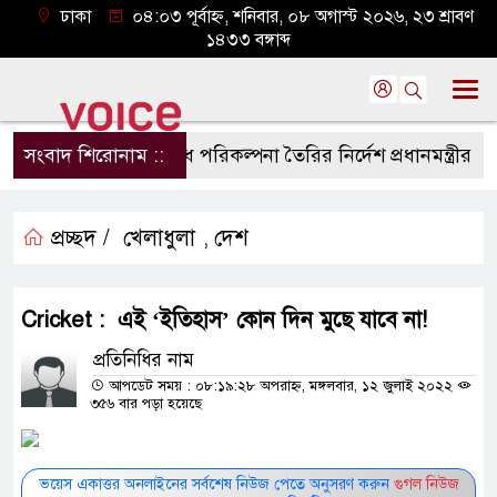
ঢাকা
০৪:০৩ পূর্বাহ্ন, শনিবার, ০৮ অগাস্ট ২০২৬, ২৩ শ্রাবণ
১৪৩৩ বঙ্গাব্দ
সংবাদ শিরোনাম ::
নদীদূষণ রোধে পরিকল্পনা তৈরির নির্দেশ প্রধানমন্ত্রীর
গণমা
প্রচ্ছদ /
খেলাধুলা
দেশ
,
Cricket : এই ‘ইতিহাস’ কোন দিন মুছে যাবে না!
প্রতিনিধির নাম
আপডেট সময় : ০৮:১৯:২৮ অপরাহ্ন, মঙ্গলবার, ১২ জুলাই ২০২২
৩৫৬ বার পড়া হয়েছে
ভয়েস একাত্তর অনলাইনের সর্বশেষ নিউজ পেতে অনুসরণ করুন
গুগল নিউজ