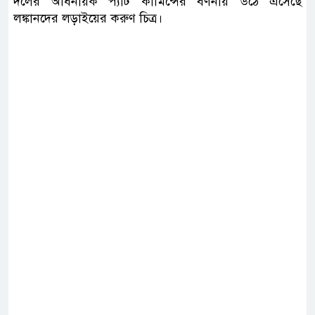
দলের অধিনায়ক প্যাট কামিন্সের বর্ণনায় উঠে এসেছে
লঙ্কানদের লড়াইয়ের করুণ চিত্র।