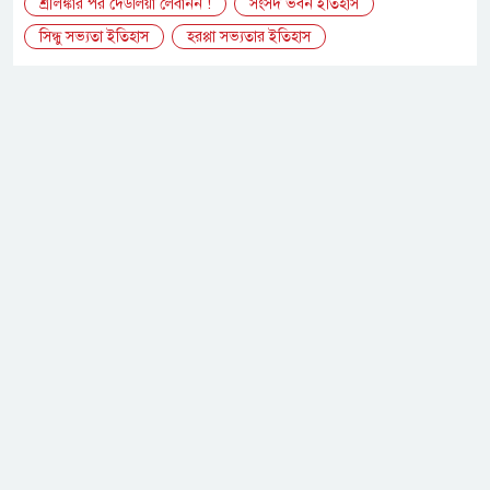
শ্রীলঙ্কার পর দেউলিয়া লেবানন !
সংসদ ভবন ইতিহাস
সিন্ধু সভ্যতা ইতিহাস
হরপ্পা সভ্যতার ইতিহাস