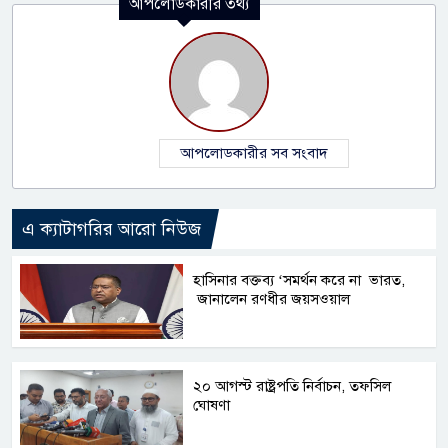
আপলোডকারীর তথ্য
আপলোডকারীর সব সংবাদ
এ ক্যাটাগরির আরো নিউজ
হাসিনার বক্তব্য ‘সমর্থন করে না ভারত,
জানালেন রণধীর জয়সওয়াল
২০ আগস্ট রাষ্ট্রপতি নির্বাচন, তফসিল
ঘোষণা