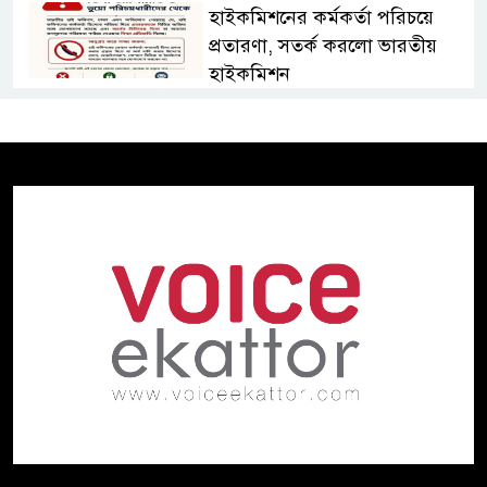
হাইকমিশনের কর্মকর্তা পরিচয়ে
প্রতারণা, সতর্ক করলো ভারতীয়
হাইকমিশন
দ্বিতীয় চেষ্টায় ইলিয়াস আলীকে
অপহরণ, নেতৃত্বে ছিলেন জিয়াউল:
প্রধান কৌঁসুলি
ঢাকায় প্রাইভেট প্র্যাকটিস করার
সময় চিকিৎসককে হাতেনাতে
ধরলেন স্বাস্থ্যমন্ত্রী
২০ আগস্ট রাষ্ট্রপতি নির্বাচন,
তফসিল ঘোষণা
ভারত থেকে পাইপলাইনে অতিরিক্ত
ডিজেল সরবরাহের প্রস্তাব