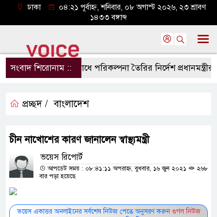
ঢাকা
০৪:২১ পূর্বাহ্ন, শনিবার, ০৮ অগাস্ট ২০২৬, ২৩ শ্রাবণ
১৪৩৩ বঙ্গাব্দ
সংবাদ শিরোনাম ::
নদীদূষণ রোধে পরিকল্পনা তৈরির নির্দেশ প্রধানমন্ত্রীর
গ
প্রচ্ছদ /
বাংলাদেশ
চীন নাখোশের কারণ জানালেন স্বাস্থ্যমন্ত্রী
ভয়েস রিপোর্ট
আপডেট সময় : ০৮:৪১:১১ অপরাহ্ন, বুধবার, ১৬ জুন ২০২১
২৬৮
বার পড়া হয়েছে
ভয়েস একাত্তর অনলাইনের সর্বশেষ নিউজ পেতে অনুসরণ করুন
গুগল নিউজ