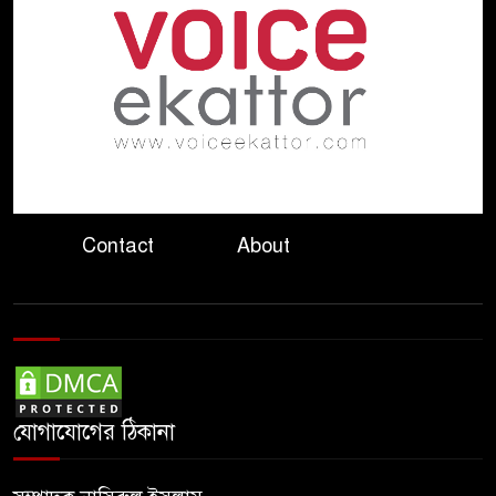
জাদুঘর
দেশে কেউ কেউ অহেতুক ইস্যুতে
৭
অস্থিতিশীল পরিস্থিতি সৃষ্টির চেষ্টা
করছে : প্রধানমন্ত্রী
রাজপথ নয় সংসদেই হোক
৮
রাজনৈতিক লড়াই: তথ্যমন্ত্রী
Contact
About
৮০ শতাংশ থাড ও অর্ধেক প্যাট্রিয়ট
৯
শেষ, যুদ্ধ নিয়ে শঙ্কায় যুক্তরাষ্ট্র
জুলাই গণঅভ্যুত্থানের দুই বছর
১০
গণভবনে শেষ পরিকল্পনা, তবু
যোগাযোগের ঠিকানা
টিকল না শেখ হাসিনার ক্ষমতা