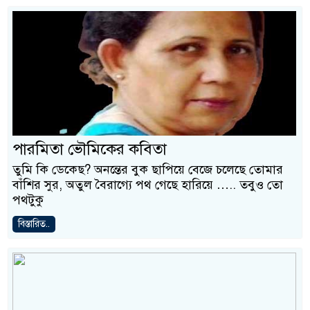
পারমিতা ভৌমিকের কবিতা
তুমি কি ডেকেছ? অনন্তের বুক ছাপিয়ে বেজে চলেছে তোমার
বাঁশির সুর, অতুল বৈরাগ্যে পথ গেছে হারিয়ে ….. তবুও তো
পথটুকু
বিস্তারিত..