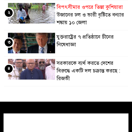
বিপৎসীমার ওপরে তিস্তা কুশিয়ারা
২
উজানের ঢল ও ভারী বৃষ্টিতে বন্যার
শঙ্কায় ১০ জেলা
যুক্তরাষ্ট্রের ৭ প্রতিষ্ঠানে চীনের
৩
নিষেধাজ্ঞা
সরকারকে ব্যর্থ করতে দেশের
৪
বিরুদ্ধে একটি দল চক্রান্ত করছে :
রিজভী
হরমুজ প্রণালী
ইরান-ওমান চুক্তি
৫
চূড়ান্ত, বিশ্ব জ্বালানি বাণিজ্যে স্বস্তির
আভাস
প্রধানমন্ত্রী তারেক রহমানের হাত
৬
ধরে উন্মোচিত হলো জুলাই স্মৃতি