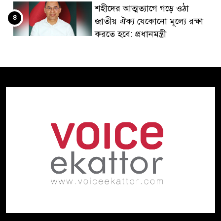
শহীদের আত্মত্যাগে গড়ে ওঠা
৪
জাতীয় ঐক্য যেকোনো মূল্যে রক্ষা
করতে হবে: প্রধানমন্ত্রী
রক্তাক্ত জুলাই, উত্তাল আগস্ট
৫
যেভাবে এলো ৫ আগস্ট
জনপ্রত্যাশা পূরণে সমঝোতার
৬
ভিত্তিতেই সংবিধান সংস্কার:
স্বরাষ্ট্রমন্ত্রী
বৈশ্বিক চ্যালেঞ্জ মোকাবিলায় এক
৭
ছাতার নিচে পোশাক ও বস্ত্র খাত
যে ভবনে ছিল ক্ষমতার দাপট
৮
সেখানেই জুলাইয়ের স্মৃতি জাদুঘর