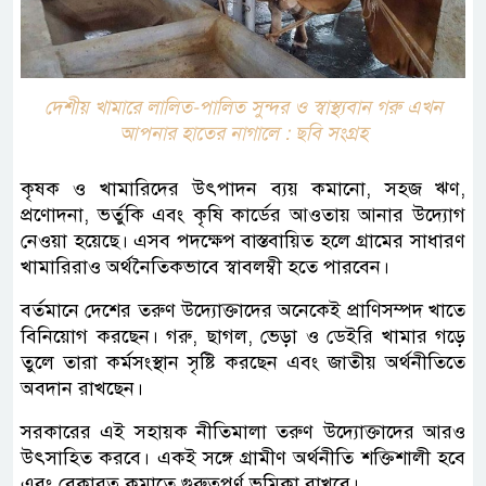
দেশীয় খামারে লালিত-পালিত সুন্দর ও স্বাস্থ্যবান গরু এখন
আপনার হাতের নাগালে : ছবি সংগ্রহ
কৃষক ও খামারিদের উৎপাদন ব্যয় কমানো, সহজ ঋণ,
প্রণোদনা, ভর্তুকি এবং কৃষি কার্ডের আওতায় আনার উদ্যোগ
নেওয়া হয়েছে। এসব পদক্ষেপ বাস্তবায়িত হলে গ্রামের সাধারণ
খামারিরাও অর্থনৈতিকভাবে স্বাবলম্বী হতে পারবেন।
বর্তমানে দেশের তরুণ উদ্যোক্তাদের অনেকেই প্রাণিসম্পদ খাতে
বিনিয়োগ করছেন। গরু, ছাগল, ভেড়া ও ডেইরি খামার গড়ে
তুলে তারা কর্মসংস্থান সৃষ্টি করছেন এবং জাতীয় অর্থনীতিতে
অবদান রাখছেন।
সরকারের এই সহায়ক নীতিমালা তরুণ উদ্যোক্তাদের আরও
উৎসাহিত করবে। একই সঙ্গে গ্রামীণ অর্থনীতি শক্তিশালী হবে
এবং বেকারত্ব কমাতে গুরুত্বপূর্ণ ভূমিকা রাখবে।