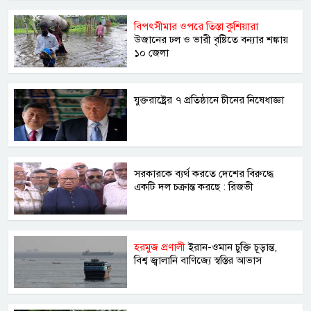
বিপৎসীমার ওপরে তিস্তা কুশিয়ারা
উজানের ঢল ও ভারী বৃষ্টিতে বন্যার শঙ্কায়
১০ জেলা
যুক্তরাষ্ট্রের ৭ প্রতিষ্ঠানে চীনের নিষেধাজ্ঞা
সরকারকে ব্যর্থ করতে দেশের বিরুদ্ধে
একটি দল চক্রান্ত করছে : রিজভী
হরমুজ প্রণালী
ইরান-ওমান চুক্তি চূড়ান্ত,
বিশ্ব জ্বালানি বাণিজ্যে স্বস্তির আভাস