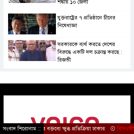
শঙ্কায় ১০ জেলা
যুক্তরাষ্ট্রের ৭ প্রতিষ্ঠানে চীনের
নিষেধাজ্ঞা
সরকারকে ব্যর্থ করতে দেশের
বিরুদ্ধে একটি দল চক্রান্ত করছে :
রিজভী
হরমুজ প্রণালী
ইরান-ওমান চুক্তি
চূড়ান্ত, বিশ্ব জ্বালানি বাণিজ্যে স্বস্তির
আভাস
প্রধানমন্ত্রী তারেক রহমানের হাত
ধরে উন্মোচিত হলো জুলাই স্মৃতি
জাদুঘর
 হাসিনার বক্তব্যে ক্ষুব্ধ প্রতিক্রিয়া ঢাকার
সংবাদ শিরোনাম ::
বিপৎসীমার ওপরে তিস্