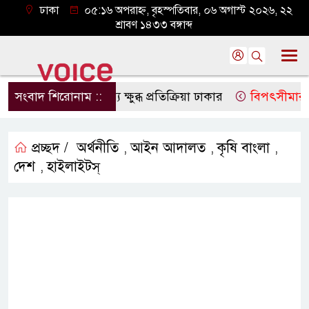
ঢাকা
০৫:১৬ অপরাহ্ন, বৃহস্পতিবার, ০৬ অগাস্ট ২০২৬, ২২
শ্রাবণ ১৪৩৩ বঙ্গাব্দ
নার বক্তব্যে ক্ষুব্ধ প্রতিক্রিয়া ঢাকার
সংবাদ শিরোনাম ::
বিপৎসীমার ওপরে তিস্তা ক
প্রচ্ছদ /
অর্থনীতি
আইন আদালত
কৃষি বাংলা
,
,
,
দেশ
হাইলাইটস্
,