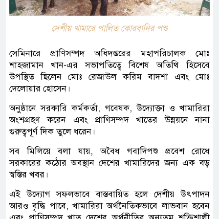
দেশীয় খামারে পালিত কোরবানির পশু
সেমিনারে প্রাণিসম্পদ অধিদপ্তরের মহাপরিচালক মোঃ
শাহজামান খান-এর সভাপতিত্বে বিশেষ অতিথি হিসেবে
উপস্থিত ছিলেন মোঃ রেজাউল করিম বাদশা এবং মোঃ
দেলোয়ার হোসেন।
অনুষ্ঠানে সরকারি কর্মকর্তা, গবেষক, উদ্যোক্তা ও খামারিরা
অংশগ্রহণ করেন এবং প্রাণিসম্পদ খাতের উন্নয়নে নানা
গুরুত্বপূর্ণ দিক তুলে ধরেন।
সব মিলিয়ে বলা যায়, অবৈধ গবাদিপশু প্রবেশ রোধে
সরকারের কঠোর অবস্থান দেশের খামারিদের জন্য এক বড়
স্বস্তির খবর।
এই উদ্যোগ সফলভাবে বাস্তবায়িত হলে দেশীয় উৎপাদন
আরও বৃদ্ধি পাবে, খামারিরা অর্থনৈতিকভাবে লাভবান হবেন
এবং প্রাণিসম্পদ খাত দেশের অর্থনীতির অন্যতম শক্তিশালী