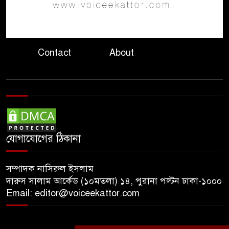
হাইকমিশনের কর্মকর্তা পরিচয়ে
প্রতারণা, সতর্ক করলো ভারতীয়
হাইকমিশন
Contact
About
দ্বিতীয় চেষ্টায় ইলিয়াস আলীকে
অপহরণ, নেতৃত্বে ছিলেন জিয়াউল:
প্রধান কৌঁসুলি
ঢাকায় প্রাইভেট প্র্যাকটিস করার
সময় চিকিৎসককে হাতেনাতে
যোগাযোগের ঠিকানা
ধরলেন স্বাস্থ্যমন্ত্রী
সম্পাদক নাসিরুল ইসলাম
দারুস সালাম আর্কেড (১০মতলা) ১৪, পুরানা পল্টন ঢাকা-১০০০
Email: editor@voiceekattor.com