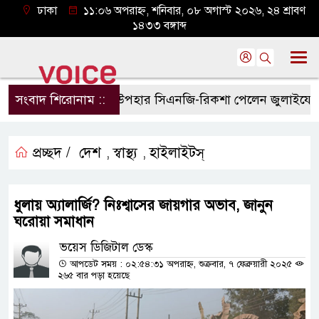
ঢাকা
১১:০৬ অপরাহ্ন, শনিবার, ০৮ অগাস্ট ২০২৬, ২৪ শ্রাবণ
১৪৩৩ বঙ্গাব্দ
সংবাদ শিরোনাম ::
প্রধানমন্ত্রীর উপহার সিএনজি-রিকশা পেলেন জুলাইযোদ্ধারা
প্রচ্ছদ /
দেশ
স্বাস্থ্য
হাইলাইটস্
,
,
ধুলায় অ্যালার্জি? নিঃশ্বাসের জায়গার অভাব, জানুন
ঘরোয়া সমাধান
ভয়েস ডিজিটাল ডেস্ক
আপডেট সময় : ০২:৫৪:৩১ অপরাহ্ন, শুক্রবার, ৭ ফেব্রুয়ারী ২০২৫
২৬৫ বার পড়া হয়েছে