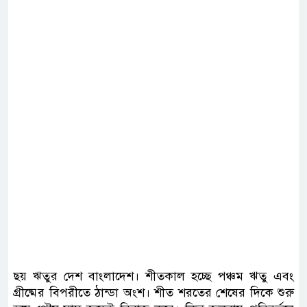
ছয় ঋতুর দেশ বাংলাদেশ। শীতকাল হচ্ছে পঞ্চম ঋতু এবং
গ্রীষ্মের বিপরীতে ঠান্ডা অংশ। শীত শরতের শেষের দিকে শুরু