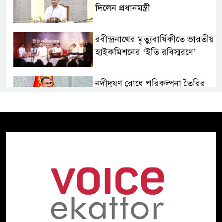
দিলেন প্রধানমন্ত্রী
রবীন্দ্রনাথের মৃত্যুবার্ষিকীতে ভারতীয়
হাইকমিশনের ‘ইতি রবিস্মরণে’
নদীদূষণ রোধে পরিকল্পনা তৈরির
নির্দেশ প্রধানমন্ত্রীর
গণমাধ্যমের স্বার্থ রক্ষায় সাংবাদিক,
মালিক ও সরকারকে একসঙ্গে কাজ
করতে হবে: তথ্যমন্ত্রী
হাসিনার বক্তব্য ‘সমর্থন করে না
ভারত, জানালেন রণধীর
জয়সওয়াল