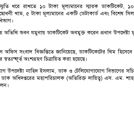
র স্মৃতি ধরে রাখতে ১০ টাকা মূল্যমানের স্মারক ডাকটিকেট, ১
দ্বোধনী খাম, ৫ টাকা মূল্যমানের একটি ডেটাকার্ড এবং বিশেষ স
বিভাগ।
্ট্রীয় অতিথি ভবন যমুনায় ডাকটিকেট অবমুক্ত করেন প্রধান উপদেষ্টা মু
্রেস অফিস সংবাদ বিজ্ঞপ্তিতে জানিয়েছে, ডাকটিকেটের থিম হিসেবে
র স্বতঃস্ফূর্ত অংশগ্রহণ চিত্রায়িত করা হয়েছে।
গ উপদেষ্টা নাহিদ ইসলাম, ডাক ও টেলিযোগাযোগ বিভাগের সচি
ডাক অধিদপ্তরের মহাপরিচালক (অতিরিক্ত দায়িত্ব) এস. এম. শাহাব
িলেন।