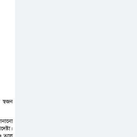
দিল্লিতে হাসিনার
বক্তব্যে ক্ষুব্ধ
প্রতিক্রিয়া ঢাকার
বিপৎসীমার ওপরে
তিস্তা কুশিয়ারা
উজানের ঢল ও ভারী
বৃষ্টিতে বন্যার শঙ্কায় ১০ জেলা
 স্বজন
জানানো
েষ্টা।
ও তুলে