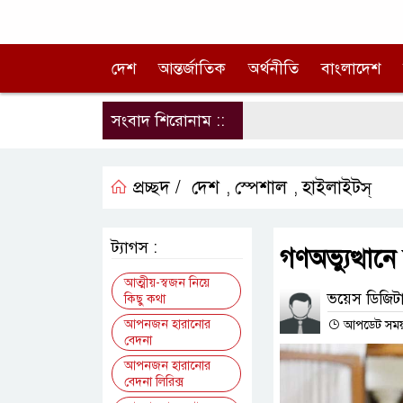
দেশ
আন্তর্জাতিক
অর্থনীতি
বাংলাদেশ
সংবাদ শিরোনাম ::
প্রচ্ছদ /
দেশ
স্পেশাল
হাইলাইটস্
,
,
ট্যাগস :
গণঅভ্যুত্থান
আত্মীয়-স্বজন নিয়ে
ভয়েস ডিজিটা
কিছু কথা
আপনজন হারানোর
আপডেট সময় :
বেদনা
আপনজন হারানোর
বেদনা লিরিক্স