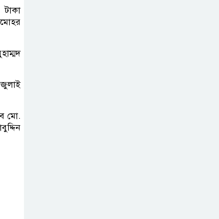
০ টাকা
িলমোহর
হাম্মদ
 জুলাই
ব মো.
ুদ্দিন