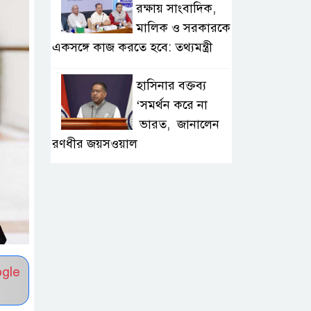
রক্ষায় সাংবাদিক,
মালিক ও সরকারকে
একসঙ্গে কাজ করতে হবে: তথ্যমন্ত্রী
হাসিনার বক্তব্য
‘সমর্থন করে না
ভারত, জানালেন
রণধীর জয়সওয়াল
হাইকমিশনের
কর্মকর্তা পরিচয়ে
প্রতারণা, সতর্ক
করলো ভারতীয় হাইকমিশন
ogle
দ্বিতীয় চেষ্টায়
ইলিয়াস আলীকে