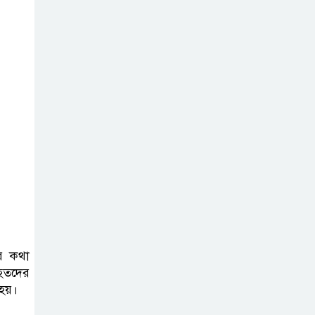
অপহরণ, নেতৃত্বে
ছিলেন জিয়াউল: প্রধান কৌঁসুলি
ঢাকায় প্রাইভেট
প্র্যাকটিস করার
সময় চিকিৎসককে
হাতেনাতে ধরলেন স্বাস্থ্যমন্ত্রী
২০ আগস্ট রাষ্ট্রপতি
নির্বাচন, তফসিল
ঘোষণা
ভারত থেকে
ের কথা
পাইপলাইনে
াহতদের
অতিরিক্ত ডিজেল
 হয়।
সরবরাহের প্রস্তাব বাংলাদেশের