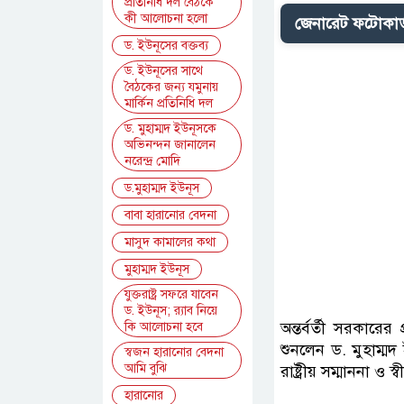
প্রতিনিধি দল বৈঠকে
কী আলোচনা হলো
জেনারেট ফটোকার্
ড. ইউনূসের বক্তব্য
ড. ইউনূসের সাথে
বৈঠকের জন্য যমুনায়
মার্কিন প্রতিনিধি দল
ড. মুহাম্মদ ইউনূসকে
অভিনন্দন জানালেন
নরেন্দ্র মোদি
ড.মুহাম্মদ ইউনূস
বাবা হারানোর বেদনা
মাসুদ কামালের কথা
মুহাম্মদ ইউনূস
যুক্তরাষ্ট্র সফরে যাবেন
ড. ইউনূস; র‌্যাব নিয়ে
অন্তর্বর্তী সরকারে
কি আলোচনা হবে
শুনলেন ড. মুহাম্মদ
স্বজন হারানোর বেদনা
আমি বুঝি
রাষ্ট্রীয় সম্মাননা
হারানোর