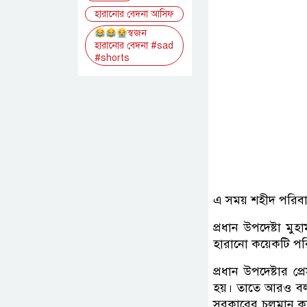
হারানোর বেদনা আসিফ
স্বজন
হারানোর বেদনা #sad
#shorts
এ সময় শহীদ পরিবারে
প্রধান উপদেষ্টা মু
হারানো কয়েকটি পর
প্রধান উপদেষ্টার প
হয়। তাতে আরও বলা হ
সরকারের চলমান কার