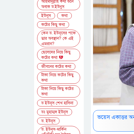
আহমাদুল্লাহ কথা শুনে
অবাক ড.ইউনুস
ইউনূস
কথা
কষ্টের কিছু কথা
কেন ড. ইউনূসের পক্ষে
তার অবস্থান? কে এই
এমরান?
ছেলেদের নিয়ে কিছু
কষ্টের কথা
জীবনের কষ্টের কথা
টাকা নিয়ে কষ্টের কিছু
কথা
টাকা নিয়ে কিছু কষ্টের
কথা
ড ইউনূস শেখ হাসিনা
ডঃ মুহাম্মদ ইউনূস
ভয়েস একাত্তর অ
ড. ইউনূস
ড. ইউনূস-মার্কিন