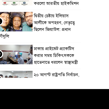
করলো ভারতীয় হাইকমিশন
দ্বিতীয় চেষ্টায় ইলিয়াস
২
আলীকে অপহরণ, নেতৃত্বে
ছিলেন জিয়াউল: প্রধান
ৌঁসুলি
ঢাকায় প্রাইভেট প্র্যাকটিস
৩
করার সময় চিকিৎসককে
হাতেনাতে ধরলেন স্বাস্থ্যমন্ত্রী
২০ আগস্ট রাষ্ট্রপতি নির্বাচন,
৪
তফসিল ঘোষণা
ভারত থেকে পাইপলাইনে
৫
অতিরিক্ত ডিজেল সরবরাহের