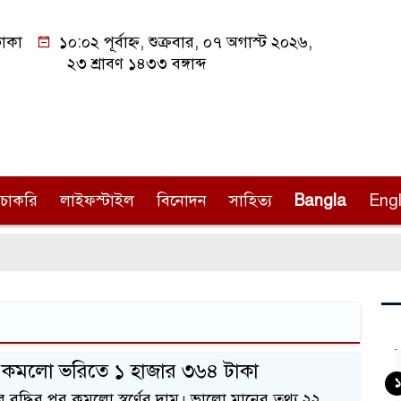
াকা
১০:০২ পূর্বাহ্ন, শুক্রবার, ০৭ অগাস্ট ২০২৬,
২৩ শ্রাবণ ১৪৩৩ বঙ্গাব্দ
চাকরি
লাইফস্টাইল
বিনোদন
সাহিত্য
Bangla
Engl
দাম কমলো ভরিতে ১ হাজার ৩৬৪ টাকা
১
বৃদ্ধির পর কমলো স্বর্ণের দাম। ভালো মানের তথ্য ২২