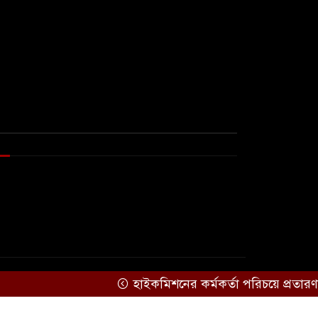
প্রস্তাব বাংলাদেশের
দিল্লিতে হাসিনার বক্তব্যে
৬
ক্ষুব্ধ প্রতিক্রিয়া ঢাকার
বিপৎসীমার ওপরে তিস্তা
৭
কুশিয়ারা
উজানের ঢল ও
ভারী বৃষ্টিতে বন্যার শঙ্কায়
০ জেলা
যুক্তরাষ্ট্রের ৭ প্রতিষ্ঠানে
৮
চীনের নিষেধাজ্ঞা
সরকারকে ব্যর্থ করতে
হাইকমিশনের কর্মকর্তা পরিচয়ে প্রতারণ
৯
দেশের বিরুদ্ধে একটি দল