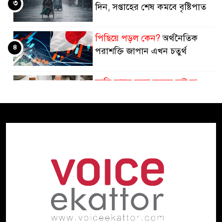
৩
দিন, সপ্তাহের শেষ কমবে বৃষ্টিপাত
পিছিয়ে পড়ল কেন?
অর্থনৈতিক
৪
পরাশক্তি জাপান এখন চতুর্থ
আমি মানুষ হত্যা করতে চাই না
৫
ইরানের সঙ্গে আজই নতুন
আলোচনার ইঙ্গিত ট্রাম্পের
হুতিদের ঠেকাতে সৌদি জোটে,
৬
ইরানকে আক্রমণ করতে নয়:
পররাষ্ট্র উপদেষ্টা
তবু চিকিৎসাসেবা অচল
৭
অপরিকল্পিত কেনাকাটা কোটি
কোটি টাকার যন্ত্র