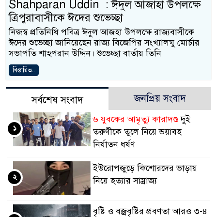
Shahparan Uddin : ঈদুল আজাহা উপলক্ষে
ত্রিপুরাবাসীকে ঈদের শুভেচ্ছা
নিজস্ব প্রতিনিধি পবিত্র ঈদুল আজহা উপলক্ষে রাজ্যবাসীকে
ঈদের শুভেচ্ছা জানিয়েছেন রাজ্য বিজেপির সংখ্যালঘু মোর্চার
সভাপতি শাহপরান উদ্দিন। শুভেচ্ছা বার্তায় তিনি
বিস্তারিত..
জনপ্রিয় সংবাদ
সর্বশেষ সংবাদ
৬ যুবকের আমৃত্যু কারাদণ্ড
দুই
১
তরুণীকে তুলে নিয়ে ভয়াবহ
নির্যাতন ধর্ষণ
ইউরোপজুড়ে কিশোরদের ভাড়ায়
২
নিয়ে হত্যার সাম্রাজ্য
বৃষ্টি ও বজ্রবৃষ্টির প্রবণতা আরও ৩-৪