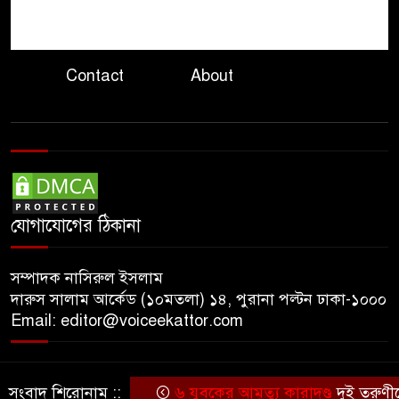
প্রধানমন্ত্রীর সঙ্গে যুক্তরাষ্ট্রের দক্ষিণ ও
৮
মধ্য এশিয়াবিষয়ক বিশেষ দূতের
সাক্ষাৎ
Contact
About
গাইডের নির্দেশনা অমান্য
৯
বান্দরবানে মোটরসাইকেল খাদে
পড়ে প্রাণ হারালেন দুই পর্যটক
কেন্দ্রীয় ব্যাংকের সাবেক ডেপুটি
১০
গভর্নর এস কে সুরের ৩ বছরের
যোগাযোগের ঠিকানা
কারাদণ্ড
সম্পাদক নাসিরুল ইসলাম
দারুস সালাম আর্কেড (১০মতলা) ১৪, পুরানা পল্টন ঢাকা-১০০০
Email: editor@voiceekattor.com
সংবাদ শিরোনাম ::
৬ যুবকের আমৃত্যু কারাদণ্ড
দুই তরুণীকে
© Copyright By © Voice Ekattor