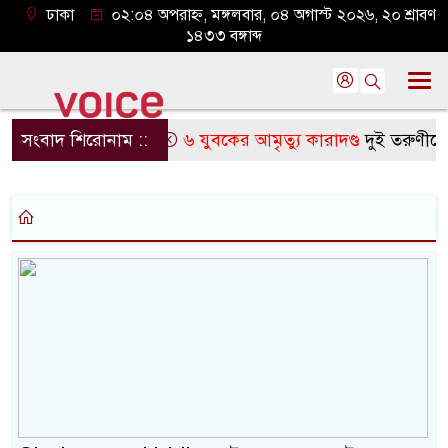
ঢাকা
০২:০৪ অপরাহ্ন, মঙ্গলবার, ০৪ অগাস্ট ২০২৬, ২০ শ্রাবণ
১৪৩৩ বঙ্গাব্দ
সংবাদ শিরোনাম ::
৬ যুবকের আমৃত্যু কারাদণ্ড
দুই তরুণীকে ত