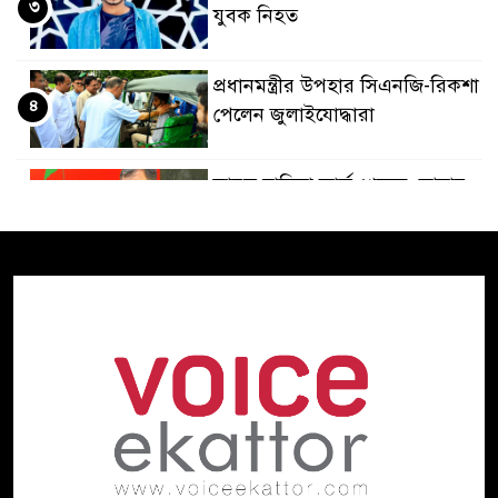
৩
যুবক নিহত
প্রধানমন্ত্রীর উপহার সিএনজি-রিকশা
৪
পেলেন জুলাইযোদ্ধারা
ভারত হাসিনা কার্ড খেলবে, আবার
৫
বন্ধুত্বও চাইবে:সালাহউদ্দিন
ড্যাবের প্রতিষ্ঠাবার্ষিকীতে যোগ
৬
দিলেন প্রধানমন্ত্রী
রবীন্দ্রনাথের মৃত্যুবার্ষিকীতে
৭
ভারতীয় হাইকমিশনের ‘ইতি
রবিস্মরণে’
নদীদূষণ রোধে পরিকল্পনা তৈরির