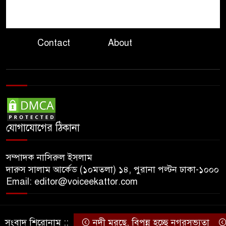
৮
নির্দেশ প্রধানমন্ত্রীর
Contact
About
গণমাধ্যমের স্বার্থ রক্ষায় সাংবাদিক,
৯
মালিক ও সরকারকে একসঙ্গে কাজ
করতে হবে: তথ্যমন্ত্রী
হাসিনার বক্তব্য ‘সমর্থন করে না
১০
ভারত, জানালেন রণধীর
জয়সওয়াল
যোগাযোগের ঠিকানা
সম্পাদক নাসিরুল ইসলাম
দারুস সালাম আর্কেড (১০মতলা) ১৪, পুরানা পল্টন ঢাকা-১০০০
Email: editor@voiceekattor.com
সংবাদ শিরোনাম ::
নদী মরছে, বিপন্ন হচ্ছে নগরসভ্যতা
© Copyright By © Voice Ekattor