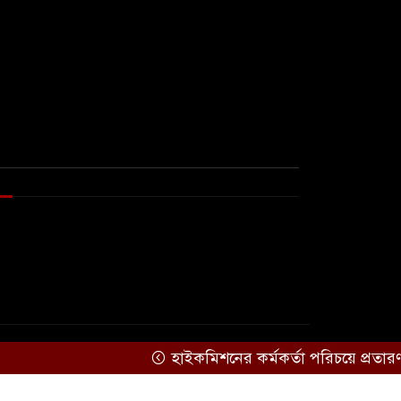
প্রস্তাব বাংলাদেশের
দিল্লিতে হাসিনার বক্তব্যে
৬
ক্ষুব্ধ প্রতিক্রিয়া ঢাকার
বিপৎসীমার ওপরে তিস্তা
৭
কুশিয়ারা
উজানের ঢল ও
ভারী বৃষ্টিতে বন্যার শঙ্কায়
০ জেলা
যুক্তরাষ্ট্রের ৭ প্রতিষ্ঠানে
৮
চীনের নিষেধাজ্ঞা
সরকারকে ব্যর্থ করতে
হাইকমিশনের কর্মকর্তা পরিচয়ে প্রতারণ
৯
দেশের বিরুদ্ধে একটি দল