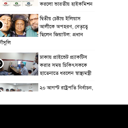
করলো ভারতীয় হাইকমিশন
দ্বিতীয় চেষ্টায় ইলিয়াস
২
আলীকে অপহরণ, নেতৃত্বে
ছিলেন জিয়াউল: প্রধান
ৌঁসুলি
ঢাকায় প্রাইভেট প্র্যাকটিস
৩
করার সময় চিকিৎসককে
হাতেনাতে ধরলেন স্বাস্থ্যমন্ত্রী
২০ আগস্ট রাষ্ট্রপতি নির্বাচন,
৪
তফসিল ঘোষণা
ভারত থেকে পাইপলাইনে
৫
অতিরিক্ত ডিজেল সরবরাহের