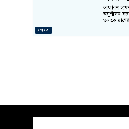
আফরিন হায়দা
অনুশীলন করছ
তায়কোয়ান্দ
বিস্তারিত..