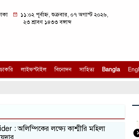
াকা
১১:০২ পূর্বাহ্ন, শুক্রবার, ০৭ অগাস্ট ২০২৬,
২৩ শ্রাবণ ১৪৩৩ বঙ্গাব্দ
চাকরি
লাইফস্টাইল
বিনোদন
সাহিত্য
Bangla
Engl
er : অলিম্পিকের লক্ষ্যে কাশ্মীরি মহিলা
১
য়দার