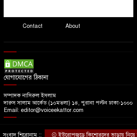
গাইডের নির্দেশনা অমান্য
৮
বান্দরবানে মোটরসাইকেল খাদে
পড়ে প্রাণ হারালেন দুই পর্যটক
Contact
About
কেন্দ্রীয় ব্যাংকের সাবেক ডেপুটি
৯
গভর্নর এস কে সুরের ৩ বছরের
কারাদণ্ড
জ্বালানি তেলের দামে বড় পতন
১০
স্বস্তির আভাস তবুও কাটেনি শঙ্কা
যোগাযোগের ঠিকানা
সম্পাদক নাসিরুল ইসলাম
দারুস সালাম আর্কেড (১০মতলা) ১৪, পুরানা পল্টন ঢাকা-১০০০
Email: editor@voiceekattor.com
সংবাদ শিরোনাম ::
ইউরোপজুড়ে কিশোরদের ভাড়ায় নিয়ে হত্য
© Copyright By © Voice Ekattor