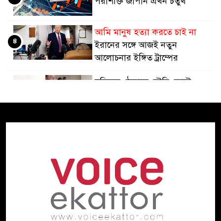
পরাশক্তি জাপান এখন চতুর্থ
আমি মানুষ হত্যা করতে চাই না
৪
ইরানের সঙ্গে আজই নতুন
আলোচনার ইঙ্গিত ট্রাম্পের
হুতিদের ঠেকাতে সৌদি জোটে,
৫
ইরানকে আক্রমণ করতে নয়:
পররাষ্ট্র উপদেষ্টা
তবু চিকিৎসাসেবা অচল
৬
অপরিকল্পিত কেনাকাটা কোটি
কোটি টাকার যন্ত্র
প্রধানমন্ত্রীর সঙ্গে যুক্তরাষ্ট্রের দক্ষিণ ও
৭
মধ্য এশিয়াবিষয়ক বিশেষ দূতের
সাক্ষাৎ