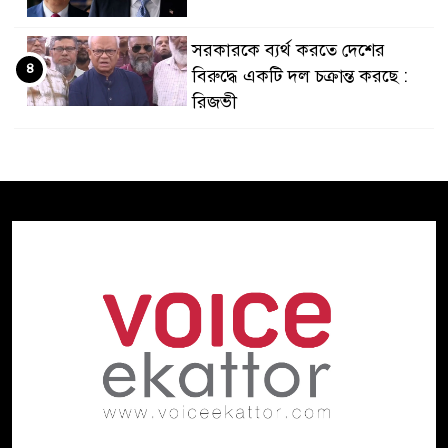
সরকারকে ব্যর্থ করতে দেশের
৪
বিরুদ্ধে একটি দল চক্রান্ত করছে :
রিজভী
হরমুজ প্রণালী
ইরান-ওমান চুক্তি
৫
চূড়ান্ত, বিশ্ব জ্বালানি বাণিজ্যে স্বস্তির
আভাস
প্রধানমন্ত্রী তারেক রহমানের হাত
৬
ধরে উন্মোচিত হলো জুলাই স্মৃতি
জাদুঘর
দেশে কেউ কেউ অহেতুক ইস্যুতে
৭
অস্থিতিশীল পরিস্থিতি সৃষ্টির চেষ্টা
করছে : প্রধানমন্ত্রী