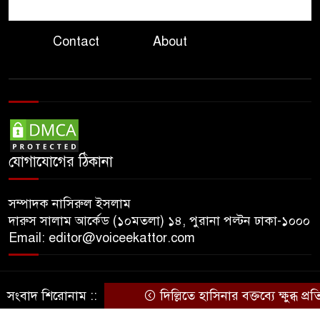
রাজপথ নয় সংসদেই হোক
৮
রাজনৈতিক লড়াই: তথ্যমন্ত্রী
Contact
About
৮০ শতাংশ থাড ও অর্ধেক প্যাট্রিয়ট
৯
শেষ, যুদ্ধ নিয়ে শঙ্কায় যুক্তরাষ্ট্র
জুলাই গণঅভ্যুত্থানের দুই বছর
১০
গণভবনে শেষ পরিকল্পনা, তবু
যোগাযোগের ঠিকানা
টিকল না শেখ হাসিনার ক্ষমতা
সম্পাদক নাসিরুল ইসলাম
দারুস সালাম আর্কেড (১০মতলা) ১৪, পুরানা পল্টন ঢাকা-১০০০
Email: editor@voiceekattor.com
সংবাদ শিরোনাম ::
দিল্লিতে হাসিনার বক্তব্যে ক্ষুব্ধ প্রত
© Copyright By © Voice Ekattor