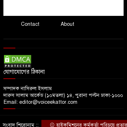
যুক্তরাষ্ট্রের ৭ প্রতিষ্ঠানে চীনের
৮
নিষেধাজ্ঞা
Contact
About
সরকারকে ব্যর্থ করতে দেশের
৯
বিরুদ্ধে একটি দল চক্রান্ত করছে :
রিজভী
হরমুজ প্রণালী
ইরান-ওমান চুক্তি
১০
চূড়ান্ত, বিশ্ব জ্বালানি বাণিজ্যে স্বস্তির
যোগাযোগের ঠিকানা
আভাস
সম্পাদক নাসিরুল ইসলাম
দারুস সালাম আর্কেড (১০মতলা) ১৪, পুরানা পল্টন ঢাকা-১০০০
Email: editor@voiceekattor.com
সংবাদ শিরোনাম ::
হাইকমিশনের কর্মকর্তা পরিচয়ে প্রতা
© Copyright By © Voice Ekattor