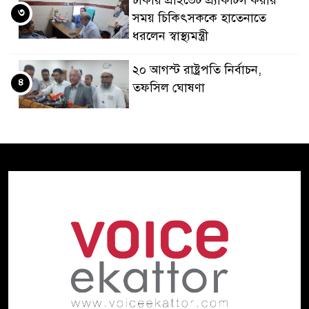
ঢাকায় প্রাইভেট প্র্যাকটিস করার
৩
সময় চিকিৎসককে হাতেনাতে
ধরলেন স্বাস্থ্যমন্ত্রী
২০ আগস্ট রাষ্ট্রপতি নির্বাচন,
৪
তফসিল ঘোষণা
ভারত থেকে পাইপলাইনে অতিরিক্ত
৫
ডিজেল সরবরাহের প্রস্তাব
বাংলাদেশের
দিল্লিতে হাসিনার বক্তব্যে ক্ষুব্ধ
৬
প্রতিক্রিয়া ঢাকার
বিপৎসীমার ওপরে তিস্তা কুশিয়ারা
৭
উজানের ঢল ও ভারী বৃষ্টিতে বন্যার
শঙ্কায় ১০ জেলা