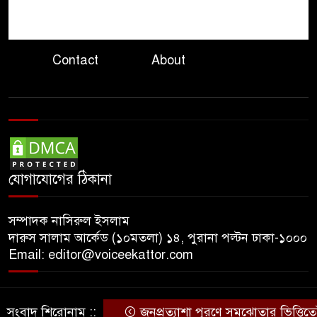
৮
ইরানের সঙ্গে আজই নতুন
আলোচনার ইঙ্গিত ট্রাম্পের
Contact
About
হুতিদের ঠেকাতে সৌদি জোটে,
৯
ইরানকে আক্রমণ করতে নয়:
পররাষ্ট্র উপদেষ্টা
তবু চিকিৎসাসেবা অচল
১০
অপরিকল্পিত কেনাকাটা কোটি
কোটি টাকার যন্ত্র
যোগাযোগের ঠিকানা
সম্পাদক নাসিরুল ইসলাম
দারুস সালাম আর্কেড (১০মতলা) ১৪, পুরানা পল্টন ঢাকা-১০০০
Email: editor@voiceekattor.com
সংবাদ শিরোনাম ::
জনপ্রত্যাশা পূরণে সমঝোতার ভিত্তিতেই সংবি
© Copyright By © Voice Ekattor