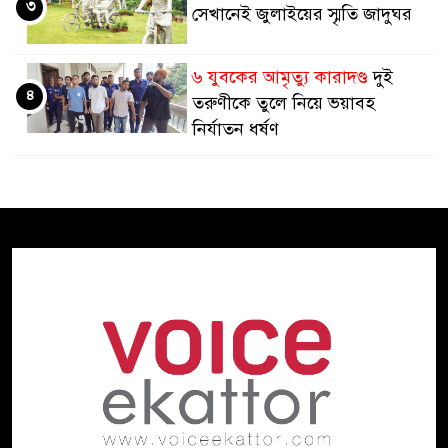
৩
সেখানেই জুলাইয়ের স্মৃতি জাদুঘর
৬ যুবকের আমৃত্যু কারাদণ্ড
দুই
৪
তরুণীকে তুলে নিয়ে ভয়াবহ
নির্যাতন ধর্ষণ
ইউরোপজুড়ে কিশোরদের ভাড়ায়
৫
নিয়ে হত্যার সাম্রাজ্য
বৃষ্টি ও বজ্রবৃষ্টির প্রবণতা আরও ৩-৪
৬
দিন, সপ্তাহের শেষ কমবে বৃষ্টিপাত
পিছিয়ে পড়ল কেন?
অর্থনৈতিক
৭
পরাশক্তি জাপান এখন চতুর্থ
আমি মানুষ হত্যা করতে চাই না