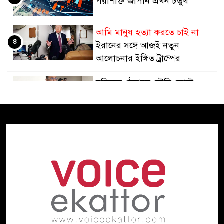
পরাশক্তি জাপান এখন চতুর্থ
আমি মানুষ হত্যা করতে চাই না
৪
ইরানের সঙ্গে আজই নতুন
আলোচনার ইঙ্গিত ট্রাম্পের
হুতিদের ঠেকাতে সৌদি জোটে,
৫
ইরানকে আক্রমণ করতে নয়:
পররাষ্ট্র উপদেষ্টা
তবু চিকিৎসাসেবা অচল
৬
অপরিকল্পিত কেনাকাটা কোটি
কোটি টাকার যন্ত্র
প্রধানমন্ত্রীর সঙ্গে যুক্তরাষ্ট্রের দক্ষিণ ও
৭
মধ্য এশিয়াবিষয়ক বিশেষ দূতের
সাক্ষাৎ