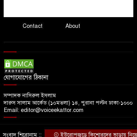
গাইডের নির্দেশনা অমান্য
৮
বান্দরবানে মোটরসাইকেল খাদে
পড়ে প্রাণ হারালেন দুই পর্যটক
Contact
About
কেন্দ্রীয় ব্যাংকের সাবেক ডেপুটি
৯
গভর্নর এস কে সুরের ৩ বছরের
কারাদণ্ড
জ্বালানি তেলের দামে বড় পতন
১০
স্বস্তির আভাস তবুও কাটেনি শঙ্কা
যোগাযোগের ঠিকানা
সম্পাদক নাসিরুল ইসলাম
দারুস সালাম আর্কেড (১০মতলা) ১৪, পুরানা পল্টন ঢাকা-১০০০
Email: editor@voiceekattor.com
সংবাদ শিরোনাম ::
ইউরোপজুড়ে কিশোরদের ভাড়ায় নিয়ে হত্
© Copyright By © Voice Ekattor