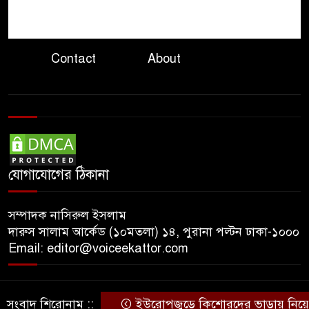
গাইডের নির্দেশনা অমান্য
৮
বান্দরবানে মোটরসাইকেল খাদে
পড়ে প্রাণ হারালেন দুই পর্যটক
Contact
About
কেন্দ্রীয় ব্যাংকের সাবেক ডেপুটি
৯
গভর্নর এস কে সুরের ৩ বছরের
কারাদণ্ড
জ্বালানি তেলের দামে বড় পতন
১০
স্বস্তির আভাস তবুও কাটেনি শঙ্কা
যোগাযোগের ঠিকানা
সম্পাদক নাসিরুল ইসলাম
দারুস সালাম আর্কেড (১০মতলা) ১৪, পুরানা পল্টন ঢাকা-১০০০
Email: editor@voiceekattor.com
সংবাদ শিরোনাম ::
ইউরোপজুড়ে কিশোরদের ভাড়ায় নিয়ে হত্য
© Copyright By © Voice Ekattor