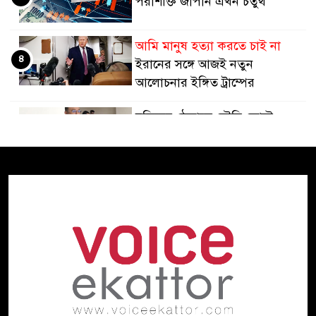
পরাশক্তি জাপান এখন চতুর্থ
আমি মানুষ হত্যা করতে চাই না
৪
ইরানের সঙ্গে আজই নতুন
আলোচনার ইঙ্গিত ট্রাম্পের
হুতিদের ঠেকাতে সৌদি জোটে,
৫
ইরানকে আক্রমণ করতে নয়:
পররাষ্ট্র উপদেষ্টা
তবু চিকিৎসাসেবা অচল
৬
অপরিকল্পিত কেনাকাটা কোটি
কোটি টাকার যন্ত্র
প্রধানমন্ত্রীর সঙ্গে যুক্তরাষ্ট্রের দক্ষিণ ও
৭
মধ্য এশিয়াবিষয়ক বিশেষ দূতের
সাক্ষাৎ