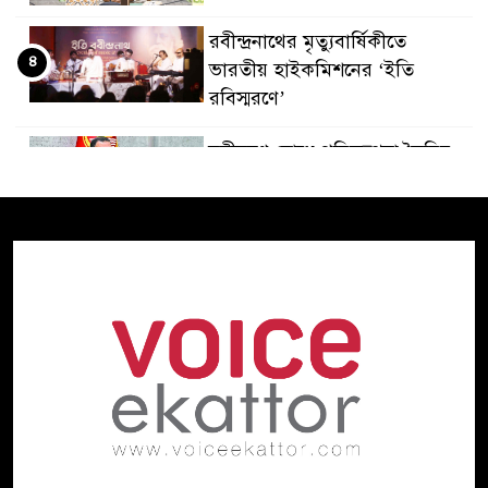
রবীন্দ্রনাথের মৃত্যুবার্ষিকীতে
৪
ভারতীয় হাইকমিশনের ‘ইতি
রবিস্মরণে’
নদীদূষণ রোধে পরিকল্পনা তৈরির
৫
নির্দেশ প্রধানমন্ত্রীর
গণমাধ্যমের স্বার্থ রক্ষায় সাংবাদিক,
৬
মালিক ও সরকারকে একসঙ্গে কাজ
করতে হবে: তথ্যমন্ত্রী
হাসিনার বক্তব্য ‘সমর্থন করে না
৭
ভারত, জানালেন রণধীর
জয়সওয়াল
হাইকমিশনের কর্মকর্তা পরিচয়ে