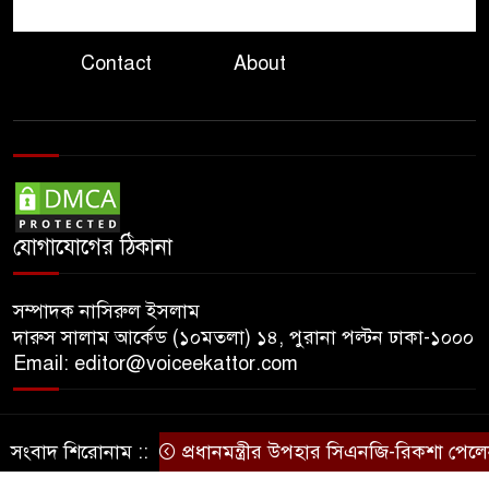
৮
প্রতারণা, সতর্ক করলো ভারতীয়
হাইকমিশন
Contact
About
দ্বিতীয় চেষ্টায় ইলিয়াস আলীকে
৯
অপহরণ, নেতৃত্বে ছিলেন জিয়াউল:
প্রধান কৌঁসুলি
ঢাকায় প্রাইভেট প্র্যাকটিস করার
১০
সময় চিকিৎসককে হাতেনাতে
যোগাযোগের ঠিকানা
ধরলেন স্বাস্থ্যমন্ত্রী
সম্পাদক নাসিরুল ইসলাম
দারুস সালাম আর্কেড (১০মতলা) ১৪, পুরানা পল্টন ঢাকা-১০০০
Email: editor@voiceekattor.com
সংবাদ শিরোনাম ::
প্রধানমন্ত্রীর উপহার সিএনজি-রিকশা পেলেন
© Copyright By © Voice Ekattor