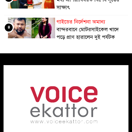
সাক্ষাৎ
গাইডের নির্দেশনা অমান্য
৪
বান্দরবানে মোটরসাইকেল খাদে
পড়ে প্রাণ হারালেন দুই পর্যটক
কেন্দ্রীয় ব্যাংকের সাবেক ডেপুটি
৫
গভর্নর এস কে সুরের ৩ বছরের
কারাদণ্ড
জ্বালানি তেলের দামে বড় পতন
৬
স্বস্তির আভাস তবুও কাটেনি শঙ্কা
সমঝোতা স্মারক লঙ্ঘনের পর
৭
যুক্তরাষ্ট্রের নিহত ২০০ ছাড়িয়েছে:
আইআরজিসি