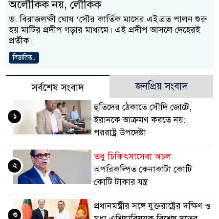
অলৌকিক নয়, লৌকিক
ড. বিরাজলক্ষী ঘোষ ‘সৌর কার্তিক মাসের এই ব্রত পালন শুরু
হয় মাটির প্রদীপ গড়ার মাধ্যমে। এই প্রদীপ আসলে দেহেরই
প্রতীক।
বিস্তারিত..
জনপ্রিয় সংবাদ
সর্বশেষ সংবাদ
হুতিদের ঠেকাতে সৌদি জোটে,
১
ইরানকে আক্রমণ করতে নয়:
পররাষ্ট্র উপদেষ্টা
তবু চিকিৎসাসেবা অচল
২
অপরিকল্পিত কেনাকাটা কোটি
কোটি টাকার যন্ত্র
প্রধানমন্ত্রীর সঙ্গে যুক্তরাষ্ট্রের দক্ষিণ ও
৩
মধ্য এশিয়াবিষয়ক বিশেষ দূতের