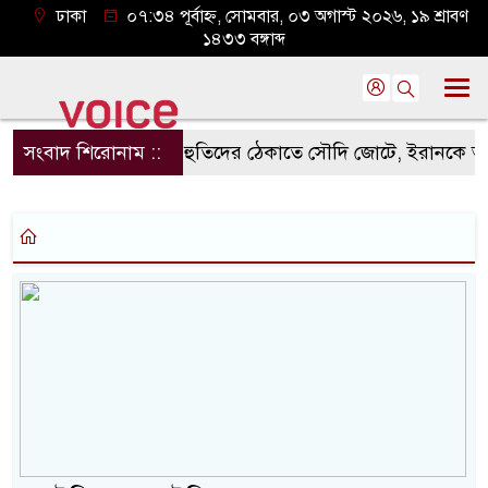
ঢাকা
০৭:৩৪ পূর্বাহ্ন, সোমবার, ০৩ অগাস্ট ২০২৬, ১৯ শ্রাবণ
১৪৩৩ বঙ্গাব্দ
সংবাদ শিরোনাম ::
হুতিদের ঠেকাতে সৌদি জোটে, ইরানকে আক্রম