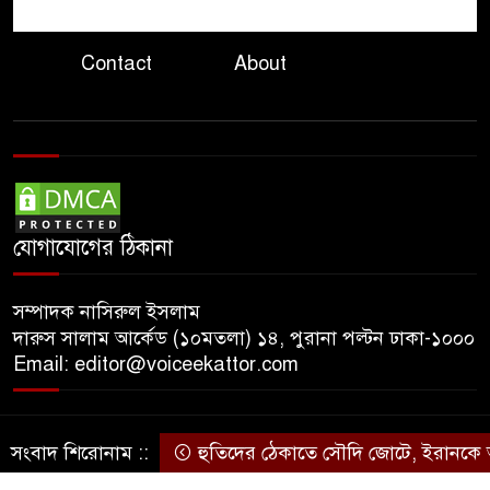
প্রকৃতি ও পরিবেশ
চাঁইয়ের ফাঁদে
৮
পাঙাশ নিধন উপকূলের নদ-নদীতে
Contact
About
মাছশূন্য ভবিষ্যতের অশনিসংকেত
এলএনজি টার্মিনাল সচলে আরও
৯
পাঁচ দিন
দেশজুড়ে গ্যাস সংকট তীব্র,
বাসা-বাড়ি, শিল্প ও যানবাহনে চরম
ভোগান্তি
যোগাযোগের ঠিকানা
পরিবেশের মারাত্মক প্রভাবে হুমকির
১০
মুখে সুন্দরবন
সম্পাদক নাসিরুল ইসলাম
দারুস সালাম আর্কেড (১০মতলা) ১৪, পুরানা পল্টন ঢাকা-১০০০
Email: editor@voiceekattor.com
সংবাদ শিরোনাম ::
হুতিদের ঠেকাতে সৌদি জোটে, ইরানকে আক্
© Copyright By © Voice Ekattor