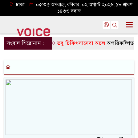
ঢাকা
০৫:৩৫ অপরাহ্ন, রবিবার, ০২ অগাস্ট ২০২৬, ১৮ শ্রাবণ
১৪৩৩ বঙ্গাব্দ
সংবাদ শিরোনাম ::
তবু চিকিৎসাসেবা অচল
অপরিকল্পিত কেনা