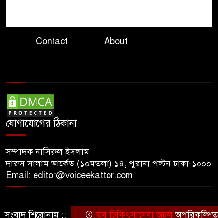
এলএনজি টার্মিনাল সচলে আরও
৮
পাঁচ দিন
দেশজুড়ে গ্যাস সংকট তীব্র,
Contact
About
বাসা-বাড়ি, শিল্প ও যানবাহনে চরম
ভোগান্তি
পরিবেশের মারাত্মক প্রভাবে হুমকির
৯
মুখে সুন্দরবন
যোগাযোগের ঠিকানা
সশস্ত্র বাহিনীকে দলীয় হাতিয়ার হতে
১০
দেওয়া হবে না
সম্পাদক নাসিরুল ইসলাম
দারুস সালাম আর্কেড (১০মতলা) ১৪, পুরানা পল্টন ঢাকা-১০০০
Email: editor@voiceekattor.com
সংবাদ শিরোনাম ::
তবু চিকিৎসাসেবা অচল
অপরিকল্পিত কে
© Copyright By © Voice Ekattor