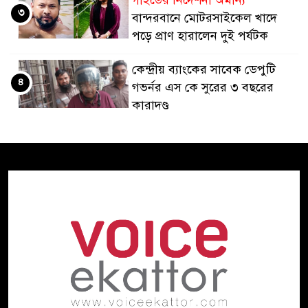
গাইডের নির্দেশনা অমান্য
৩
বান্দরবানে মোটরসাইকেল খাদে
পড়ে প্রাণ হারালেন দুই পর্যটক
কেন্দ্রীয় ব্যাংকের সাবেক ডেপুটি
৪
গভর্নর এস কে সুরের ৩ বছরের
কারাদণ্ড
জ্বালানি তেলের দামে বড় পতন
৫
স্বস্তির আভাস তবুও কাটেনি শঙ্কা
সমঝোতা স্মারক লঙ্ঘনের পর
৬
যুক্তরাষ্ট্রের নিহত ২০০ ছাড়িয়েছে:
আইআরজিসি
প্রকৃতি ও পরিবেশ
চাঁইয়ের ফাঁদে
৭
পাঙাশ নিধন উপকূলের নদ-নদীতে
মাছশূন্য ভবিষ্যতের অশনিসংকেত