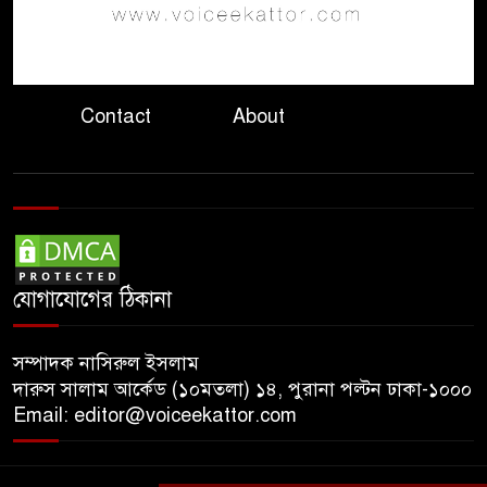
নদীদূষণ রোধে পরিকল্পনা তৈরির
৮
নির্দেশ প্রধানমন্ত্রীর
Contact
About
গণমাধ্যমের স্বার্থ রক্ষায় সাংবাদিক,
৯
মালিক ও সরকারকে একসঙ্গে কাজ
করতে হবে: তথ্যমন্ত্রী
হাসিনার বক্তব্য ‘সমর্থন করে না
১০
ভারত, জানালেন রণধীর
জয়সওয়াল
যোগাযোগের ঠিকানা
সম্পাদক নাসিরুল ইসলাম
দারুস সালাম আর্কেড (১০মতলা) ১৪, পুরানা পল্টন ঢাকা-১০০০
Email: editor@voiceekattor.com