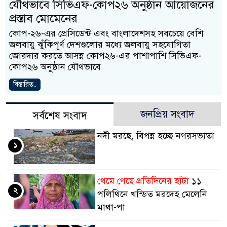
যৌথভাবে সিভিএফ-কোপ২৬ অনুষ্ঠান আয়োজনের
প্রস্তাব মোমেনের
কোপ-২৬-এর প্রেসিডেন্ট এবং বাংলাদেশসহ সবচেয়ে বেশি
জলবায়ু ঝুঁকিপূর্ণ দেশগুলোর মধ্যে জলবায়ু সহযোগিতা
জোরদার করতে আসন্ন কোপ২৬-এর পাশাপাশি সিভিএফ-
কোপ২৬ অনুষ্ঠান যৌথভাবে
বিস্তারিত..
জনপ্রিয় সংবাদ
সর্বশেষ সংবাদ
নদী মরছে, বিপন্ন হচ্ছে নগরসভ্যতা
১
থেমে গেছে প্রতিদিনের হাঁটা
১১
২
পলিথিনে খন্ডিত মরদেহ মেলেনি
মাথা-পা