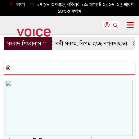
ঢাকা
০৭:১৮ অপরাহ্ন, রবিবার, ০৯ অগাস্ট ২০২৬, ২৫ শ্রাবণ
১৪৩৩ বঙ্গাব্দ
সংবাদ শিরোনাম ::
নদী মরছে, বিপন্ন হচ্ছে নগরসভ্যতা
থ