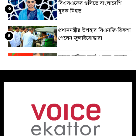
বিএসএফের গুলিতে বাংলাদেশি
৩
যুবক নিহত
প্রধানমন্ত্রীর উপহার সিএনজি-রিকশা
৪
পেলেন জুলাইযোদ্ধারা
ভারত হাসিনা কার্ড খেলবে, আবার
৫
বন্ধুত্বও চাইবে:সালাহউদ্দিন
ড্যাবের প্রতিষ্ঠাবার্ষিকীতে যোগ
৬
দিলেন প্রধানমন্ত্রী
রবীন্দ্রনাথের মৃত্যুবার্ষিকীতে
৭
ভারতীয় হাইকমিশনের ‘ইতি
রবিস্মরণে’