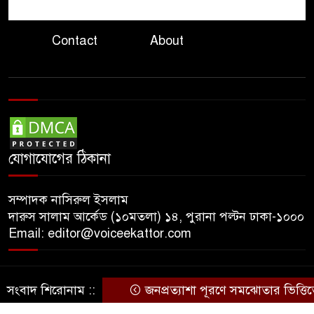
আলোচনার ইঙ্গিত ট্রাম্পের
Contact
About
হুতিদের ঠেকাতে সৌদি জোটে,
৯
ইরানকে আক্রমণ করতে নয়:
পররাষ্ট্র উপদেষ্টা
তবু চিকিৎসাসেবা অচল
১০
অপরিকল্পিত কেনাকাটা কোটি
কোটি টাকার যন্ত্র
যোগাযোগের ঠিকানা
সম্পাদক নাসিরুল ইসলাম
দারুস সালাম আর্কেড (১০মতলা) ১৪, পুরানা পল্টন ঢাকা-১০০০
Email: editor@voiceekattor.com
সংবাদ শিরোনাম ::
জনপ্রত্যাশা পূরণে সমঝোতার ভিত্তিতেই সংব
© Copyright By © Voice Ekattor