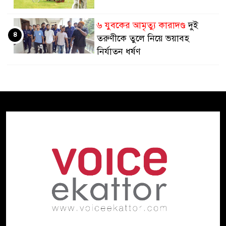
৬ যুবকের আমৃত্যু কারাদণ্ড
দুই
৪
তরুণীকে তুলে নিয়ে ভয়াবহ
নির্যাতন ধর্ষণ
ইউরোপজুড়ে কিশোরদের ভাড়ায়
৫
নিয়ে হত্যার সাম্রাজ্য
বৃষ্টি ও বজ্রবৃষ্টির প্রবণতা আরও ৩-৪
৬
দিন, সপ্তাহের শেষ কমবে বৃষ্টিপাত
পিছিয়ে পড়ল কেন?
অর্থনৈতিক
৭
পরাশক্তি জাপান এখন চতুর্থ
আমি মানুষ হত্যা করতে চাই না
৮
ইরানের সঙ্গে আজই নতুন