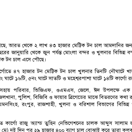
না গেছে, ভারত থেকে ২ লাখ ৪৩ হাজার মেট্টিক টন চাল আমদানির জন্য 
র জানুয়ারি থেকে জুন পর্যন্ত মোংলা বন্দর ও খুলনার বিভিন্ন বন
টিক টন চাল এসে পৌছে।
র্গোতে ৪৭ হাজার টন মেট্টিক টন চাল খুলনার তিনটি নৌঘাটে খ
ং ঘাটে ১৬টি, ৫নং ঘাটে সাতটি ও মহেশ্বরপাশা ঘাটে ১৪টি কার্গো র
 অসহায় পরিবার, ভিজিএফ, ওএমএস, জেলে, ঈদ উপলক্ষে এক
লখানা, পুলিশ, বিজিবি ও ফায়ার ব্রিগেডের মাঝে বিতরণের কথা 
মনসিংহ, রংপুর, রাজশাহী, খুলনা ও বরিশাল বিভাগের বিভিন্ন 
ত কার্গো রাজু অ্যান্ড তুহিন নেভিগেশনের চালক আব্দুস সালাম 
২৮ মে) দুই দিন পর ২৯ হাজার ৪০০ ব্যাগ চাল বোঝাই করে তারা কল