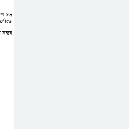
রক্ষায় সাংবাদিক,
মালিক ও সরকারকে
 চন্দ্র
্গোতে
একসঙ্গে কাজ করতে হবে: তথ্যমন্ত্রী
 সম্ভব
হাসিনার বক্তব্য
‘সমর্থন করে না
ভারত, জানালেন
রণধীর জয়সওয়াল