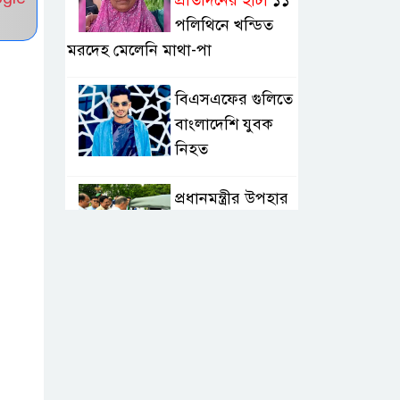
প্রতিদিনের হাঁটা
১১
পলিথিনে খন্ডিত
মরদেহ মেলেনি মাথা-পা
বিএসএফের গুলিতে
বাংলাদেশি যুবক
নিহত
প্রধানমন্ত্রীর উপহার
সিএনজি-রিকশা
পেলেন
জুলাইযোদ্ধারা
ভারত হাসিনা কার্ড
খেলবে, আবার
বন্ধুত্বও
চাইবে:সালাহউদ্দিন