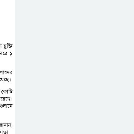
চুক্তি
্দরে ১
ালাসের
য়েছে।
 কোটি
রয়েছে।
গুদামে
জানান,
কাতা