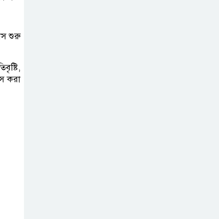
স শুরু
ৃষ্টি,
াস করা