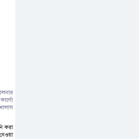
ড্যাবের
প্রতিষ্ঠাবার্ষিকীতে
যোগ দিলেন
প্রধানমন্ত্রী
রবীন্দ্রনাথের
মৃত্যুবার্ষিকীতে
ভারতীয়
হাইকমিশনের ‘ইতি রবিস্মরণে’
চালনার
ার্গো
নদীদূষণ রোধে
 খালাস
পরিকল্পনা তৈরির
নির্দেশ প্রধানমন্ত্রীর
নি করা
নেওয়া
গণমাধ্যমের স্বার্থ