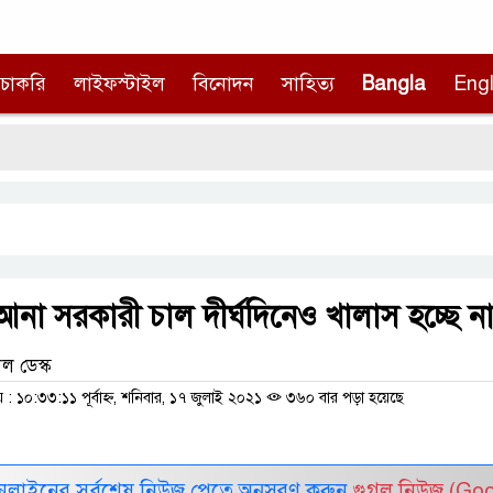
চাকরি
লাইফস্টাইল
বিনোদন
সাহিত্য
Bangla
Engl
নদী
না সরকারী চাল দীর্ঘদিনেও খালাস হচ্ছে ন
ল ডেস্ক
 ১০:৩৩:১১ পূর্বাহ্ন, শনিবার, ১৭ জুলাই ২০২১
৩৬০ বার পড়া হয়েছে
নলাইনের সর্বশেষ নিউজ পেতে অনুসরণ করুন
গুগল নিউজ (Go