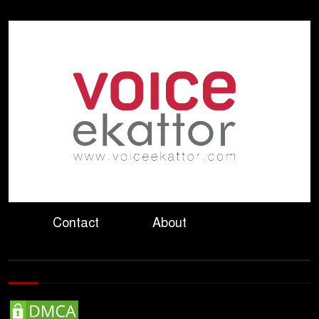
ড্যাবের প্রতিষ্ঠাবার্ষিকীতে যোগ
দিলেন প্রধানমন্ত্রী
রবীন্দ্রনাথের মৃত্যুবার্ষিকীতে ভারতীয়
হাইকমিশনের ‘ইতি রবিস্মরণে’
নদীদূষণ রোধে পরিকল্পনা তৈরির
নির্দেশ প্রধানমন্ত্রীর
গণমাধ্যমের স্বার্থ রক্ষায় সাংবাদিক,
Contact
About
মালিক ও সরকারকে একসঙ্গে কাজ
করতে হবে: তথ্যমন্ত্রী
হাসিনার বক্তব্য ‘সমর্থন করে না
ভারত, জানালেন রণধীর