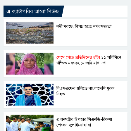
এ ক্যাটাগরির আরো নিউজ
নদী মরছে, বিপন্ন হচ্ছে নগরসভ্যতা
থেমে গেছে প্রতিদিনের হাঁটা
১১ পলিথিনে
খন্ডিত মরদেহ মেলেনি মাথা-পা
বিএসএফের গুলিতে বাংলাদেশি যুবক
নিহত
প্রধানমন্ত্রীর উপহার সিএনজি-রিকশা
পেলেন জুলাইযোদ্ধারা