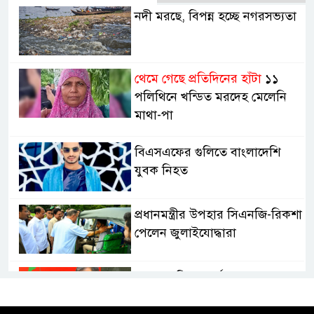
নদী মরছে, বিপন্ন হচ্ছে নগরসভ্যতা
থেমে গেছে প্রতিদিনের হাঁটা
১১
পলিথিনে খন্ডিত মরদেহ মেলেনি
মাথা-পা
বিএসএফের গুলিতে বাংলাদেশি
যুবক নিহত
প্রধানমন্ত্রীর উপহার সিএনজি-রিকশা
পেলেন জুলাইযোদ্ধারা
ভারত হাসিনা কার্ড খেলবে, আবার
বন্ধুত্বও চাইবে:সালাহউদ্দিন