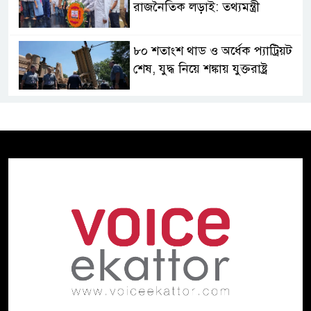
রাজনৈতিক লড়াই: তথ্যমন্ত্রী
৮০ শতাংশ থাড ও অর্ধেক প্যাট্রিয়ট
শেষ, যুদ্ধ নিয়ে শঙ্কায় যুক্তরাষ্ট্র
জুলাই গণঅভ্যুত্থানের দুই বছর
গণভবনে শেষ পরিকল্পনা, তবু
টিকল না শেখ হাসিনার ক্ষমতা
স্বৈরাচারের রেখে যাওয়া ভঙ্গুর রাষ্ট্র
পুনর্গঠনে কাজ করছে সরকার:
প্রধানমন্ত্রী
ইসলামের সবচেয়ে বেশি ক্ষতি
করেছে জামায়াত: নুরুল হক নুর