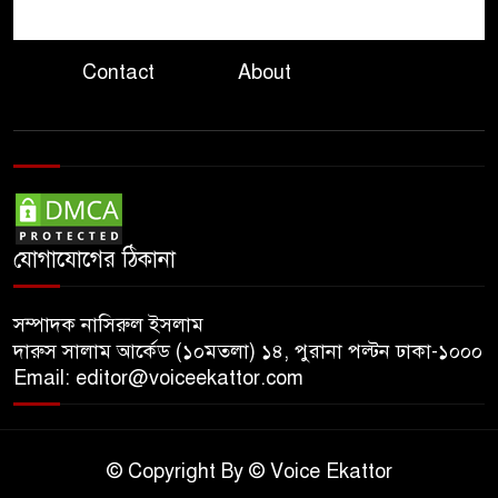
জুলাইয়ের চেতনায় বৈষম্যহীন
বাংলাদেশ গড়তে হবে: ভারপ্রাপ্ত
Contact
About
রাষ্ট্রপতি
শহীদের আত্মত্যাগে গড়ে ওঠা জাতীয়
ঐক্য যেকোনো মূল্যে রক্ষা করতে
হবে: প্রধানমন্ত্রী
রক্তাক্ত জুলাই, উত্তাল আগস্ট
যোগাযোগের ঠিকানা
যেভাবে এলো ৫ আগস্ট
সম্পাদক নাসিরুল ইসলাম
দারুস সালাম আর্কেড (১০মতলা) ১৪, পুরানা পল্টন ঢাকা-১০০০
Email: editor@voiceekattor.com
© Copyright By © Voice Ekattor