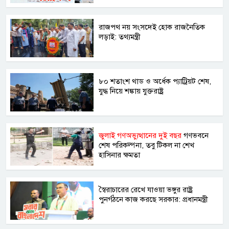
রাজপথ নয় সংসদেই হোক রাজনৈতিক
লড়াই: তথ্যমন্ত্রী
৮০ শতাংশ থাড ও অর্ধেক প্যাট্রিয়ট শেষ,
যুদ্ধ নিয়ে শঙ্কায় যুক্তরাষ্ট্র
জুলাই গণঅভ্যুত্থানের দুই বছর
গণভবনে
শেষ পরিকল্পনা, তবু টিকল না শেখ
হাসিনার ক্ষমতা
স্বৈরাচারের রেখে যাওয়া ভঙ্গুর রাষ্ট্র
পুনর্গঠনে কাজ করছে সরকার: প্রধানমন্ত্রী